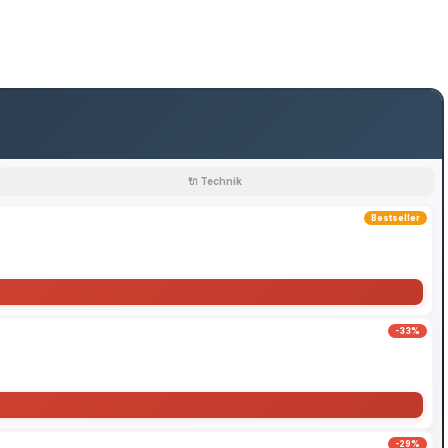
🔌 Technik
Bestseller
-33%
-29%