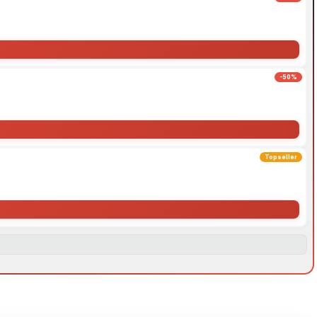
-50%
Topseller