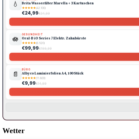
💧
Brita Wasserfilter Marella + 3 Kartuschen
★
★
★
★
★
(42.100)
€24,99
€34,99
GESUNDHEIT
🪷
Oral-B iO Series 7 Elektr. Zahnbürste
★
★
★
★
★
(6.520)
€99,99
€199,99
BÜRO
📄
Albyco Laminierfolien A4, 100 Stück
★
★
★
★
★
(11.800)
€9,99
€14,99
Wetter