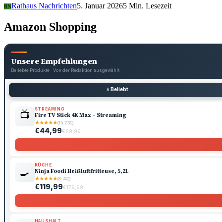
Rathaus Nachrichten
5. Januar 2026
5 Min. Lesezeit
RN
Amazon Shopping
Unsere Empfehlungen
Beliebte Produkte · Von der Redaktion ausgewählt
⭐ Beliebt
STREAMING
📺
Fire TV Stick 4K Max – Streaming
★
★
★
★
★
(15.230)
€44,99
€69,99
KÜCHE
🍳
Ninja Foodi Heißluftfritteuse, 5,2L
★
★
★
★
★
(8.740)
€119,99
€179,99
HAUSHALT