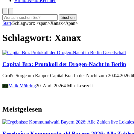
Brutto-Netto-Rechner
Suchen
Suchen
nach:
Start
/
Schlagwort: <span>Xanax</span>
Schlagwort:
Xanax
Gesellschaft
Capital Bra: Protokoll der Drogen-Nacht in Berlin
Große Sorge um Rapper Capital Bra: In der Nacht zum 20.04.2026 ü
Maik Möhring
20. April 2026
4 Min. Lesezeit
MM
Meistgelesen
Lokales
Ergebnisse Kommunalwahl Bayern 2026: Alle Zahlen 