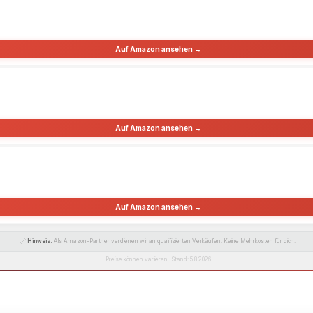
Auf Amazon ansehen →
Auf Amazon ansehen →
Auf Amazon ansehen →
🔗
Hinweis:
Als Amazon-Partner verdienen wir an qualifizierten Verkäufen. Keine Mehrkosten für dich.
Preise können variieren · Stand: 5.8.2026