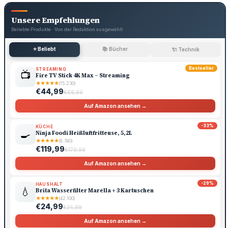
Unsere Empfehlungen
Beliebte Produkte · Von der Redaktion ausgewählt
⭐ Beliebt
📚 Bücher
🔌 Technik
Bestseller
STREAMING
📺
Fire TV Stick 4K Max – Streaming
★
★
★
★
★
(15.230)
€44,99
€69,99
Auf Amazon ansehen →
-33%
KÜCHE
🍳
Ninja Foodi Heißluftfritteuse, 5,2L
★
★
★
★
★
(8.740)
€119,99
€179,99
Auf Amazon ansehen →
-29%
HAUSHALT
💧
Brita Wasserfilter Marella + 3 Kartuschen
★
★
★
★
★
(42.100)
€24,99
€34,99
Auf Amazon ansehen →