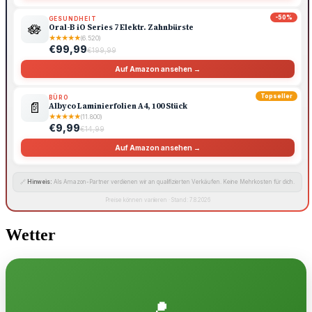
-50%
GESUNDHEIT
🪷
Oral-B iO Series 7 Elektr. Zahnbürste
★
★
★
★
★
(6.520)
€99,99
€199,99
Auf Amazon ansehen →
Topseller
BÜRO
📄
Albyco Laminierfolien A4, 100 Stück
★
★
★
★
★
(11.800)
€9,99
€14,99
Auf Amazon ansehen →
🔗
Hinweis:
Als Amazon-Partner verdienen wir an qualifizierten Verkäufen. Keine Mehrkosten für dich.
Preise können variieren · Stand: 7.8.2026
Wetter
📍