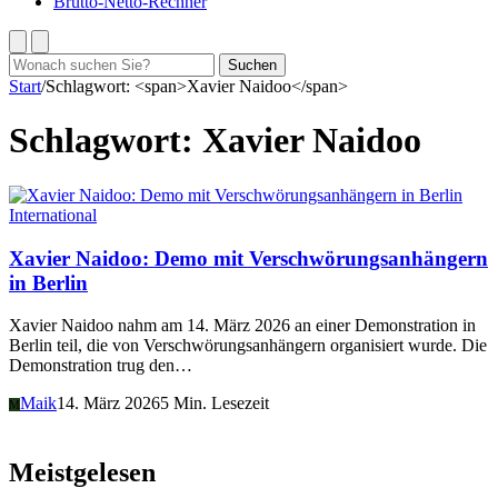
Brutto-Netto-Rechner
Suchen
Suchen
nach:
Start
/
Schlagwort: <span>Xavier Naidoo</span>
Schlagwort:
Xavier Naidoo
International
Xavier Naidoo: Demo mit Verschwörungsanhängern
in Berlin
Xavier Naidoo nahm am 14. März 2026 an einer Demonstration in
Berlin teil, die von Verschwörungsanhängern organisiert wurde. Die
Demonstration trug den…
Maik
14. März 2026
5 Min. Lesezeit
M
Meistgelesen