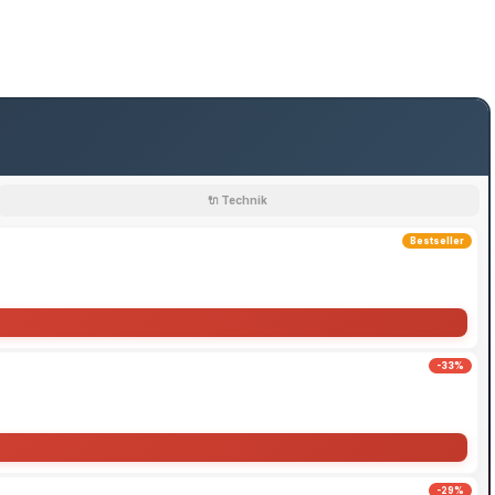
🔌 Technik
Bestseller
-33%
-29%