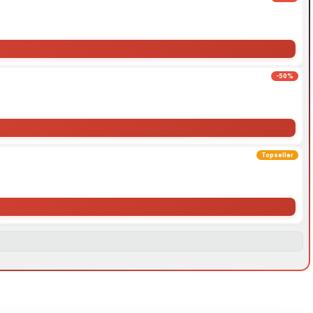
-50%
Topseller