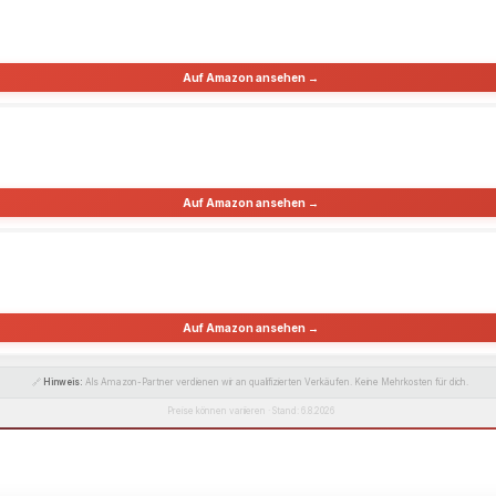
Auf Amazon ansehen →
Auf Amazon ansehen →
Auf Amazon ansehen →
🔗
Hinweis:
Als Amazon-Partner verdienen wir an qualifizierten Verkäufen. Keine Mehrkosten für dich.
Preise können variieren · Stand: 6.8.2026