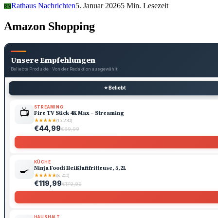
Rathaus Nachrichten
5. Januar 2026
5 Min. Lesezeit
RN
Amazon Shopping
Unsere Empfehlungen
Beliebte Produkte · Von der Redaktion ausgewählt
⭐ Beliebt
STREAMING
📺
Fire TV Stick 4K Max – Streaming
★
★
★
★
★
(15.230)
€44,99
€69,99
KÜCHE
🍳
Ninja Foodi Heißluftfritteuse, 5,2L
★
★
★
★
★
(8.740)
€119,99
€179,99
HAUSHALT