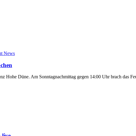
ht News
ochen
idenz Hohe Düne. Am Sonntagnachmittag gegen 14:00 Uhr brach das Fe
live