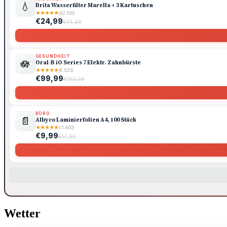
💧
Brita Wasserfilter Marella + 3 Kartuschen
★
★
★
★
★
(42.100)
€24,99
€34,99
GESUNDHEIT
🪷
Oral-B iO Series 7 Elektr. Zahnbürste
★
★
★
★
★
(6.520)
€99,99
€199,99
BÜRO
📄
Albyco Laminierfolien A4, 100 Stück
★
★
★
★
★
(11.800)
€9,99
€14,99
Wetter