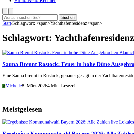
Brutto-Netto-Rechner
Suchen
Suchen
nach:
Start
/
Schlagwort: <span>Yachthafenresidenz</span>
Schlagwort:
Yachthafenresidenz
Blaulic
Sauna Brennt Rostock: Feuer in hohe Düne Ausgebr
Eine Sauna brennt in Rostock, genauer gesagt in der Yachthafenres
Michelle
8. März 2026
4 Min. Lesezeit
M
Meistgelesen
Lokales
Ergebnisse Kommunalwahl Bayern 2026: Alle Zahlen 