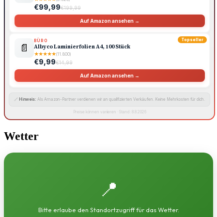
€99,99
€199,99
Auf Amazon ansehen →
Topseller
BÜRO
📄
Albyco Laminierfolien A4, 100 Stück
★
★
★
★
★
(11.800)
€9,99
€14,99
Auf Amazon ansehen →
🔗
Hinweis:
Als Amazon-Partner verdienen wir an qualifizierten Verkäufen. Keine Mehrkosten für dich.
Preise können variieren · Stand: 8.8.2026
Wetter
📍
Bitte erlaube den Standortzugriff für das Wetter.