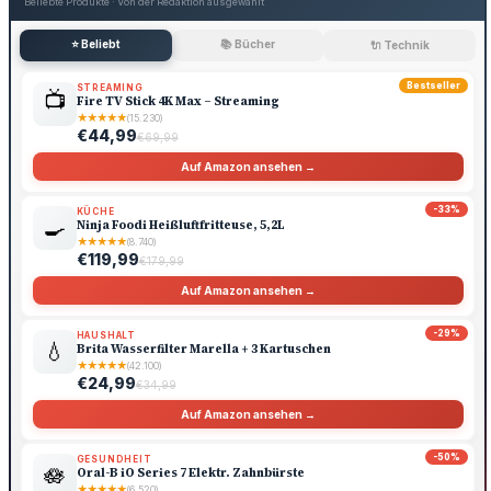
Beliebte Produkte · Von der Redaktion ausgewählt
⭐ Beliebt
📚 Bücher
🔌 Technik
Bestseller
STREAMING
📺
Fire TV Stick 4K Max – Streaming
★
★
★
★
★
(15.230)
€44,99
€69,99
Auf Amazon ansehen →
-33%
KÜCHE
🍳
Ninja Foodi Heißluftfritteuse, 5,2L
★
★
★
★
★
(8.740)
€119,99
€179,99
Auf Amazon ansehen →
-29%
HAUSHALT
💧
Brita Wasserfilter Marella + 3 Kartuschen
★
★
★
★
★
(42.100)
€24,99
€34,99
Auf Amazon ansehen →
-50%
GESUNDHEIT
🪷
Oral-B iO Series 7 Elektr. Zahnbürste
★
★
★
★
★
(6.520)