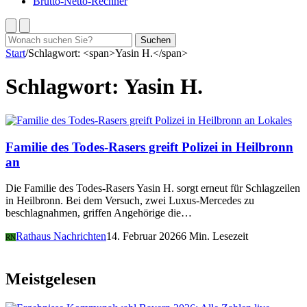
Brutto-Netto-Rechner
Suchen
Suchen
nach:
Start
/
Schlagwort: <span>Yasin H.</span>
Schlagwort:
Yasin H.
Lokales
Familie des Todes-Rasers greift Polizei in Heilbronn
an
Die Familie des Todes-Rasers Yasin H. sorgt erneut für Schlagzeilen
in Heilbronn. Bei dem Versuch, zwei Luxus-Mercedes zu
beschlagnahmen, griffen Angehörige die…
Rathaus Nachrichten
14. Februar 2026
6 Min. Lesezeit
RN
Meistgelesen