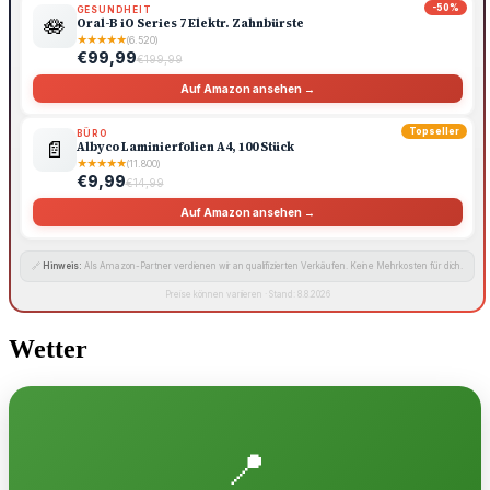
-50%
GESUNDHEIT
🪷
Oral-B iO Series 7 Elektr. Zahnbürste
★
★
★
★
★
(6.520)
€99,99
€199,99
Auf Amazon ansehen →
Topseller
BÜRO
📄
Albyco Laminierfolien A4, 100 Stück
★
★
★
★
★
(11.800)
€9,99
€14,99
Auf Amazon ansehen →
🔗
Hinweis:
Als Amazon-Partner verdienen wir an qualifizierten Verkäufen. Keine Mehrkosten für dich.
Preise können variieren · Stand: 8.8.2026
Wetter
📍