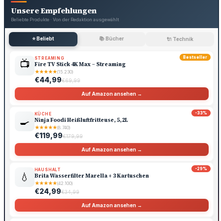
Unsere Empfehlungen
Beliebte Produkte · Von der Redaktion ausgewählt
⭐ Beliebt
📚 Bücher
🔌 Technik
Bestseller
STREAMING
📺
Fire TV Stick 4K Max – Streaming
★
★
★
★
★
(15.230)
€44,99
€69,99
Auf Amazon ansehen →
-33%
KÜCHE
🍳
Ninja Foodi Heißluftfritteuse, 5,2L
★
★
★
★
★
(8.740)
€119,99
€179,99
Auf Amazon ansehen →
-29%
HAUSHALT
💧
Brita Wasserfilter Marella + 3 Kartuschen
★
★
★
★
★
(42.100)
€24,99
€34,99
Auf Amazon ansehen →