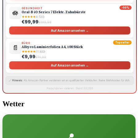
-50%
GESUNDHEIT
🪷
Oral-B iO Series 7 Elektr. Zahnbürste
★
★
★
★
★
(6.520)
€99,99
€199,99
Auf Amazon ansehen →
Topseller
BÜRO
📄
Albyco Laminierfolien A4, 100 Stück
★
★
★
★
★
(11.800)
€9,99
€14,99
Auf Amazon ansehen →
🔗
Hinweis:
Als Amazon-Partner verdienen wir an qualifizierten Verkäufen. Keine Mehrkosten für dich.
Preise können variieren · Stand: 9.8.2026
Wetter
📍