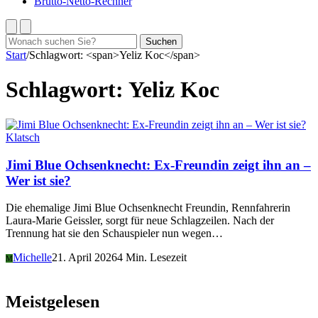
Brutto-Netto-Rechner
Suchen
Suchen
nach:
Start
/
Schlagwort: <span>Yeliz Koc</span>
Schlagwort:
Yeliz Koc
Klatsch
Jimi Blue Ochsenknecht: Ex-Freundin zeigt ihn an –
Wer ist sie?
Die ehemalige Jimi Blue Ochsenknecht Freundin, Rennfahrerin
Laura-Marie Geissler, sorgt für neue Schlagzeilen. Nach der
Trennung hat sie den Schauspieler nun wegen…
Michelle
21. April 2026
4 Min. Lesezeit
M
Meistgelesen