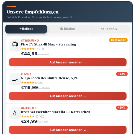
Unsere Empfehlungen
Beliebte Produkte · Von der Redaktion ausgewählt
⭐ Beliebt
📚 Bücher
🔌 Technik
Bestseller
STREAMING
📺
Fire TV Stick 4K Max – Streaming
★
★
★
★
★
(15.230)
€44,99
€69,99
Auf Amazon ansehen →
-33%
KÜCHE
🍳
Ninja Foodi Heißluftfritteuse, 5,2L
★
★
★
★
★
(8.740)
€119,99
€179,99
Auf Amazon ansehen →
-29%
HAUSHALT
💧
Brita Wasserfilter Marella + 3 Kartuschen
★
★
★
★
★
(42.100)
€24,99
€34,99
Auf Amazon ansehen →