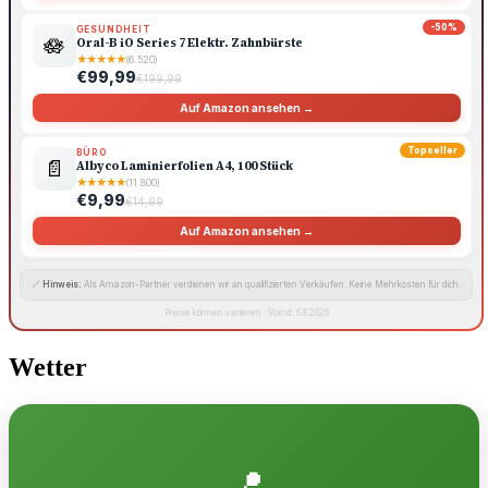
-50%
GESUNDHEIT
🪷
Oral-B iO Series 7 Elektr. Zahnbürste
★
★
★
★
★
(6.520)
€99,99
€199,99
Auf Amazon ansehen →
Topseller
BÜRO
📄
Albyco Laminierfolien A4, 100 Stück
★
★
★
★
★
(11.800)
€9,99
€14,99
Auf Amazon ansehen →
🔗
Hinweis:
Als Amazon-Partner verdienen wir an qualifizierten Verkäufen. Keine Mehrkosten für dich.
Preise können variieren · Stand: 6.8.2026
Wetter
📍