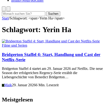
Brutto-Netto-Rechner
Suchen
Suchen
nach:
Start
/
Schlagwort: <span>Yerin Ha</span>
Schlagwort:
Yerin Ha
Filme und Serien
Bridgerton Staffel 4: Start, Handlung und Cast der
Netflix-Serie
Bridgerton Staffel 4 startet am 29. Januar 2026 auf Netflix. Die neue
Season der erfolgreichen Regency-Serie erzählt die
Liebesgeschichte von Benedict Bridgerton…
Maik
29. Januar 2026
6 Min. Lesezeit
M
Meistgelesen