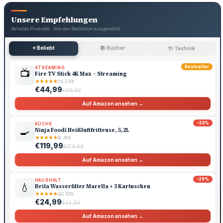
Unsere Empfehlungen
Beliebte Produkte · Von der Redaktion ausgewählt
⭐ Beliebt
📚 Bücher
🔌 Technik
Bestseller
STREAMING
📺
Fire TV Stick 4K Max – Streaming
★
★
★
★
★
(15.230)
€44,99
€69,99
Auf Amazon ansehen →
-33%
KÜCHE
🍳
Ninja Foodi Heißluftfritteuse, 5,2L
★
★
★
★
★
(8.740)
€119,99
€179,99
Auf Amazon ansehen →
-29%
HAUSHALT
💧
Brita Wasserfilter Marella + 3 Kartuschen
★
★
★
★
★
(42.100)
€24,99
€34,99
Auf Amazon ansehen →