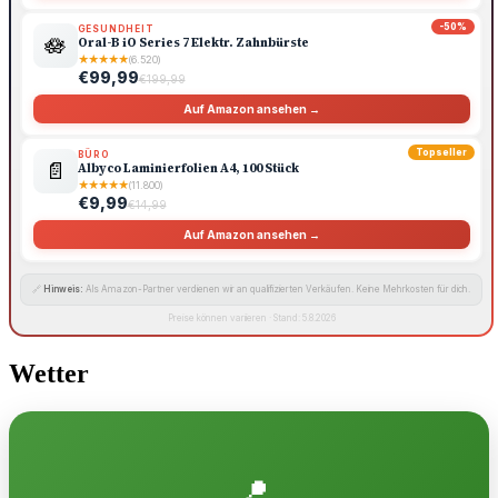
-50%
GESUNDHEIT
🪷
Oral-B iO Series 7 Elektr. Zahnbürste
★
★
★
★
★
(6.520)
€99,99
€199,99
Auf Amazon ansehen →
Topseller
BÜRO
📄
Albyco Laminierfolien A4, 100 Stück
★
★
★
★
★
(11.800)
€9,99
€14,99
Auf Amazon ansehen →
🔗
Hinweis:
Als Amazon-Partner verdienen wir an qualifizierten Verkäufen. Keine Mehrkosten für dich.
Preise können variieren · Stand: 5.8.2026
Wetter
📍