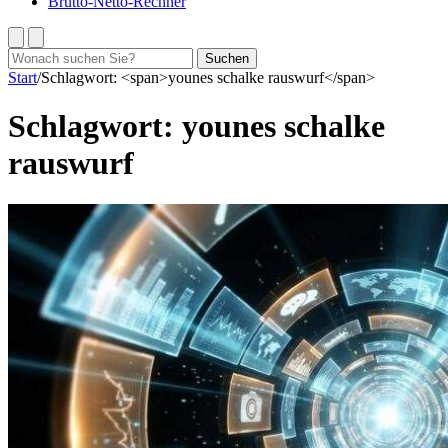
Brutto-Netto-Rechner
Suchen
Suchen
nach:
Start
/
Schlagwort: <span>younes schalke rauswurf</span>
Schlagwort:
younes schalke
rauswurf