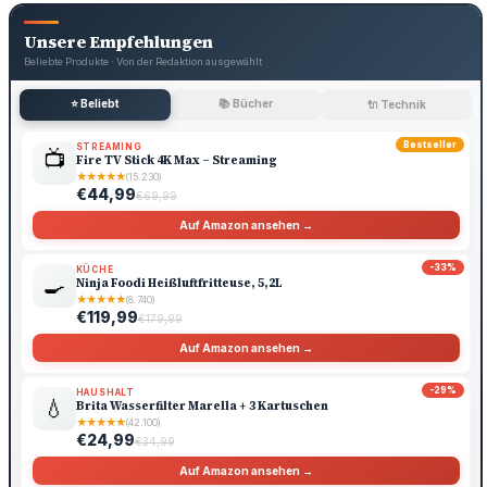
Unsere Empfehlungen
Beliebte Produkte · Von der Redaktion ausgewählt
⭐ Beliebt
📚 Bücher
🔌 Technik
Bestseller
STREAMING
📺
Fire TV Stick 4K Max – Streaming
★
★
★
★
★
(15.230)
€44,99
€69,99
Auf Amazon ansehen →
-33%
KÜCHE
🍳
Ninja Foodi Heißluftfritteuse, 5,2L
★
★
★
★
★
(8.740)
€119,99
€179,99
Auf Amazon ansehen →
-29%
HAUSHALT
💧
Brita Wasserfilter Marella + 3 Kartuschen
★
★
★
★
★
(42.100)
€24,99
€34,99
Auf Amazon ansehen →