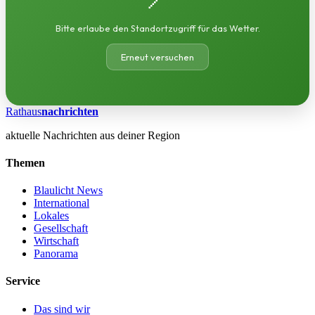
Bitte erlaube den Standortzugriff für das Wetter.
Erneut versuchen
Rathaus
nachrichten
aktuelle Nachrichten aus deiner Region
Themen
Blaulicht News
International
Lokales
Gesellschaft
Wirtschaft
Panorama
Service
Das sind wir