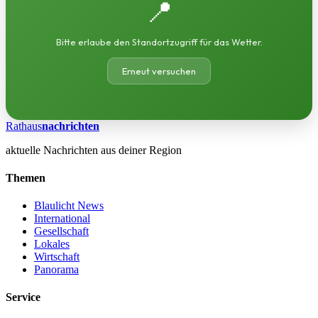
📍
Bitte erlaube den Standortzugriff für das Wetter.
Erneut versuchen
Rathaus
nachrichten
aktuelle Nachrichten aus deiner Region
Themen
Blaulicht News
International
Gesellschaft
Lokales
Wirtschaft
Panorama
Service