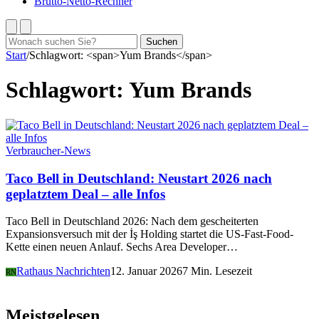
Brutto-Netto-Rechner
Suchen
Suchen
nach:
Start
/
Schlagwort: <span>Yum Brands</span>
Schlagwort:
Yum Brands
Verbraucher-News
Taco Bell in Deutschland: Neustart 2026 nach
geplatztem Deal – alle Infos
Taco Bell in Deutschland 2026: Nach dem gescheiterten
Expansionsversuch mit der İş Holding startet die US-Fast-Food-
Kette einen neuen Anlauf. Sechs Area Developer…
Rathaus Nachrichten
12. Januar 2026
7 Min. Lesezeit
RN
Meistgelesen