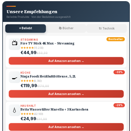
Unsere Empfehlungen
Beliebte Produkte · Von der Redaktion ausgewählt
⭐ Beliebt
📚 Bücher
🔌 Technik
Bestseller
STREAMING
📺
Fire TV Stick 4K Max – Streaming
★
★
★
★
★
(15.230)
€44,99
€69,99
Auf Amazon ansehen →
-33%
KÜCHE
🍳
Ninja Foodi Heißluftfritteuse, 5,2L
★
★
★
★
★
(8.740)
€119,99
€179,99
Auf Amazon ansehen →
-29%
HAUSHALT
💧
Brita Wasserfilter Marella + 3 Kartuschen
★
★
★
★
★
(42.100)
€24,99
€34,99
Auf Amazon ansehen →