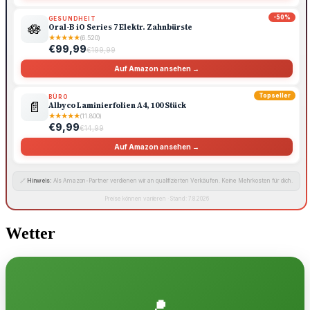
-50%
GESUNDHEIT
🪷
Oral-B iO Series 7 Elektr. Zahnbürste
★
★
★
★
★
(6.520)
€99,99
€199,99
Auf Amazon ansehen →
Topseller
BÜRO
📄
Albyco Laminierfolien A4, 100 Stück
★
★
★
★
★
(11.800)
€9,99
€14,99
Auf Amazon ansehen →
🔗
Hinweis:
Als Amazon-Partner verdienen wir an qualifizierten Verkäufen. Keine Mehrkosten für dich.
Preise können variieren · Stand: 7.8.2026
Wetter
📍