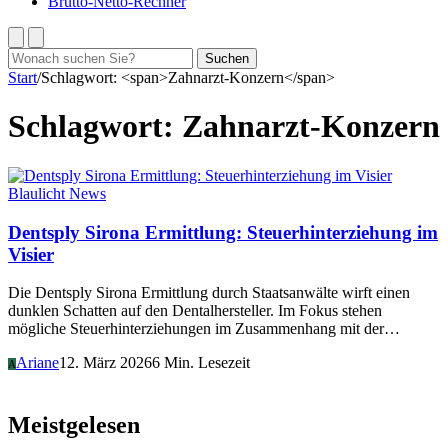
Brutto-Netto-Rechner
Suchen
Suchen
nach:
Start
/
Schlagwort: <span>Zahnarzt-Konzern</span>
Schlagwort:
Zahnarzt-Konzern
Blaulicht News
Dentsply Sirona Ermittlung: Steuerhinterziehung im
Visier
Die Dentsply Sirona Ermittlung durch Staatsanwälte wirft einen
dunklen Schatten auf den Dentalhersteller. Im Fokus stehen
mögliche Steuerhinterziehungen im Zusammenhang mit der…
Ariane
12. März 2026
6 Min. Lesezeit
A
Meistgelesen