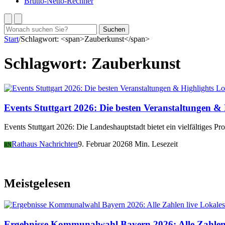
Brutto-Netto-Rechner
Suchen
Suchen
nach:
Start
/
Schlagwort: <span>Zauberkunst</span>
Schlagwort:
Zauberkunst
Lo
Events Stuttgart 2026: Die besten Veranstaltungen & 
Events Stuttgart 2026: Die Landeshauptstadt bietet ein vielfältiges
Rathaus Nachrichten
9. Februar 2026
8 Min. Lesezeit
RN
Meistgelesen
Lokales
Ergebnisse Kommunalwahl Bayern 2026: Alle Zahlen 