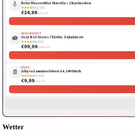
💧
Brita Wasserfilter Marella + 3 Kartuschen
★
★
★
★
★
(42.100)
€24,99
€34,99
GESUNDHEIT
🪷
Oral-B iO Series 7 Elektr. Zahnbürste
★
★
★
★
★
(6.520)
€99,99
€199,99
BÜRO
📄
Albyco Laminierfolien A4, 100 Stück
★
★
★
★
★
(11.800)
€9,99
€14,99
Wetter