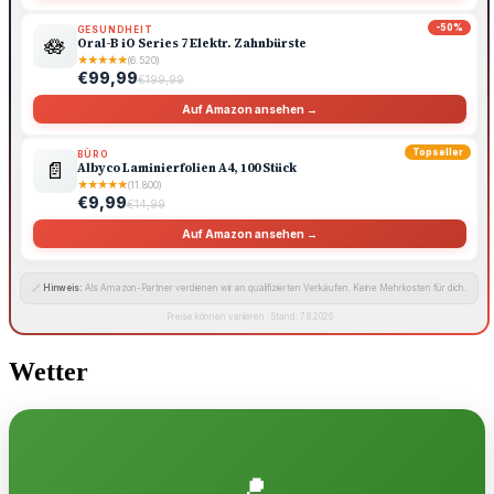
-50%
GESUNDHEIT
🪷
Oral-B iO Series 7 Elektr. Zahnbürste
★
★
★
★
★
(6.520)
€99,99
€199,99
Auf Amazon ansehen →
Topseller
BÜRO
📄
Albyco Laminierfolien A4, 100 Stück
★
★
★
★
★
(11.800)
€9,99
€14,99
Auf Amazon ansehen →
🔗
Hinweis:
Als Amazon-Partner verdienen wir an qualifizierten Verkäufen. Keine Mehrkosten für dich.
Preise können variieren · Stand: 7.8.2026
Wetter
📍