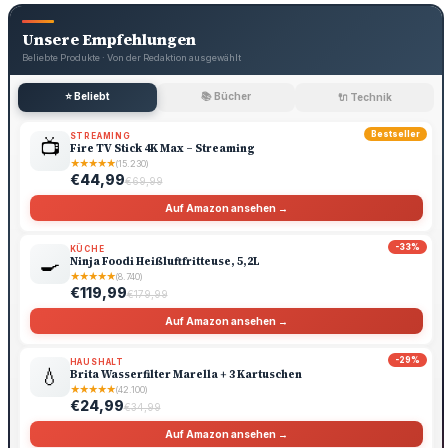
Unsere Empfehlungen
Beliebte Produkte · Von der Redaktion ausgewählt
⭐ Beliebt
📚 Bücher
🔌 Technik
Bestseller
STREAMING
📺
Fire TV Stick 4K Max – Streaming
★
★
★
★
★
(15.230)
€44,99
€69,99
Auf Amazon ansehen →
-33%
KÜCHE
🍳
Ninja Foodi Heißluftfritteuse, 5,2L
★
★
★
★
★
(8.740)
€119,99
€179,99
Auf Amazon ansehen →
-29%
HAUSHALT
💧
Brita Wasserfilter Marella + 3 Kartuschen
★
★
★
★
★
(42.100)
€24,99
€34,99
Auf Amazon ansehen →