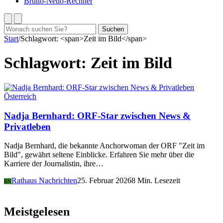
Brutto-Netto-Rechner
Suchen
Suchen
nach:
Start
/
Schlagwort: <span>Zeit im Bild</span>
Schlagwort:
Zeit im Bild
Österreich
Nadja Bernhard: ORF-Star zwischen News &
Privatleben
Nadja Bernhard, die bekannte Anchorwoman der ORF "Zeit im
Bild", gewährt seltene Einblicke. Erfahren Sie mehr über die
Karriere der Journalistin, ihre…
Rathaus Nachrichten
25. Februar 2026
8 Min. Lesezeit
RN
Meistgelesen