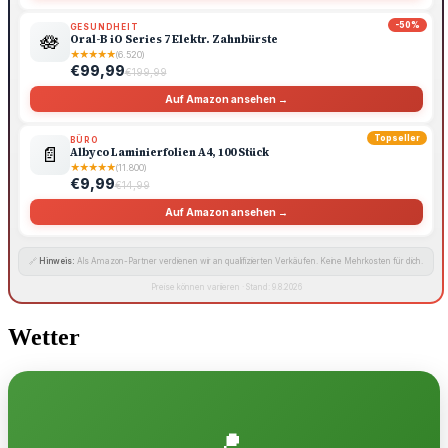
-50%
GESUNDHEIT
🪷
Oral-B iO Series 7 Elektr. Zahnbürste
★
★
★
★
★
(6.520)
€99,99
€199,99
Auf Amazon ansehen →
Topseller
BÜRO
📄
Albyco Laminierfolien A4, 100 Stück
★
★
★
★
★
(11.800)
€9,99
€14,99
Auf Amazon ansehen →
🔗
Hinweis:
Als Amazon-Partner verdienen wir an qualifizierten Verkäufen. Keine Mehrkosten für dich.
Preise können variieren · Stand: 9.8.2026
Wetter
📍