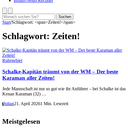
Brutto-Netto-Rechner
Suchen
Suchen
nach:
Start
/
Schlagwort: <span>Zeiten!</span>
Schlagwort:
Zeiten!
Ruhrgebiet
Schalke-Kapitän träumt von der WM – Der beste
Karaman aller Zeiten!
Jede Mannschaft ist nur so gut wie ihr Anführer – bei Schalke ist das
Kenan Karaman (32) …
Julian
21. April 2026
1 Min. Lesezeit
J
Meistgelesen