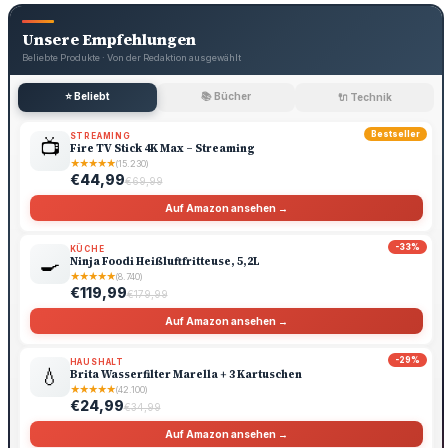
Unsere Empfehlungen
Beliebte Produkte · Von der Redaktion ausgewählt
⭐ Beliebt
📚 Bücher
🔌 Technik
Bestseller
STREAMING
📺
Fire TV Stick 4K Max – Streaming
★
★
★
★
★
(15.230)
€44,99
€69,99
Auf Amazon ansehen →
-33%
KÜCHE
🍳
Ninja Foodi Heißluftfritteuse, 5,2L
★
★
★
★
★
(8.740)
€119,99
€179,99
Auf Amazon ansehen →
-29%
HAUSHALT
💧
Brita Wasserfilter Marella + 3 Kartuschen
★
★
★
★
★
(42.100)
€24,99
€34,99
Auf Amazon ansehen →