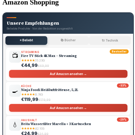
Amazon Shopping
Unsere Empfehlungen
Beliebte Produkte · Von der Redaktion ausgewählt
⭐ Beliebt
📚 Bücher
🔌 Technik
Bestseller
STREAMING
📺
Fire TV Stick 4K Max – Streaming
★
★
★
★
★
(15.230)
€44,99
€69,99
Auf Amazon ansehen →
-33%
KÜCHE
🍳
Ninja Foodi Heißluftfritteuse, 5,2L
★
★
★
★
★
(8.740)
€119,99
€179,99
Auf Amazon ansehen →
-29%
HAUSHALT
💧
Brita Wasserfilter Marella + 3 Kartuschen
★
★
★
★
★
(42.100)
€24,99
€34,99