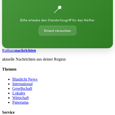
📍
Bitte erlaube den Standortzugriff für das Wetter.
Erneut versuchen
Rathaus
nachrichten
aktuelle Nachrichten aus deiner Region
Themen
Blaulicht News
International
Gesellschaft
Lokales
Wirtschaft
Panorama
Service