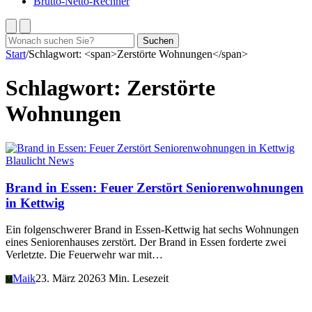
Brutto-Netto-Rechner
Suchen
Suchen
nach:
Start
/
Schlagwort: <span>Zerstörte Wohnungen</span>
Schlagwort:
Zerstörte
Wohnungen
Blaulicht News
Brand in Essen: Feuer Zerstört Seniorenwohnungen
in Kettwig
Ein folgenschwerer Brand in Essen-Kettwig hat sechs Wohnungen
eines Seniorenhauses zerstört. Der Brand in Essen forderte zwei
Verletzte. Die Feuerwehr war mit…
Maik
23. März 2026
3 Min. Lesezeit
M