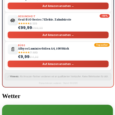
Auf Amazon ansehen →
-50%
GESUNDHEIT
🪷
Oral-B iO Series 7 Elektr. Zahnbürste
★
★
★
★
★
(6.520)
€99,99
€199,99
Auf Amazon ansehen →
Topseller
BÜRO
📄
Albyco Laminierfolien A4, 100 Stück
★
★
★
★
★
(11.800)
€9,99
€14,99
Auf Amazon ansehen →
🔗
Hinweis:
Als Amazon-Partner verdienen wir an qualifizierten Verkäufen. Keine Mehrkosten für dich.
Preise können variieren · Stand: 8.8.2026
Wetter