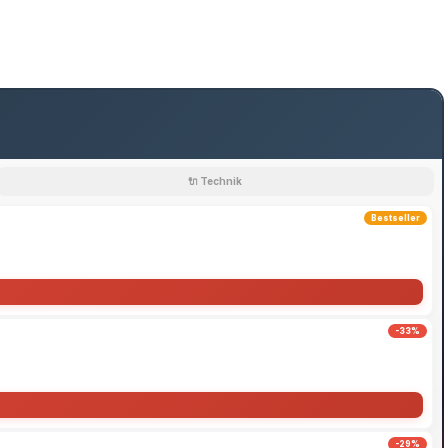
🔌 Technik
Bestseller
-33%
-29%