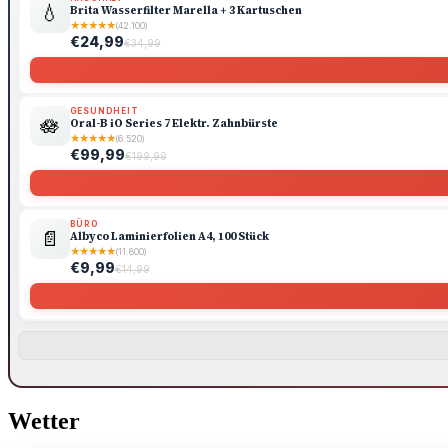
💧
Brita Wasserfilter Marella + 3 Kartuschen
★
★
★
★
★
(42.100)
€24,99
€34,99
GESUNDHEIT
🪷
Oral-B iO Series 7 Elektr. Zahnbürste
★
★
★
★
★
(6.520)
€99,99
€199,99
BÜRO
📄
Albyco Laminierfolien A4, 100 Stück
★
★
★
★
★
(11.800)
€9,99
€14,99
Wetter