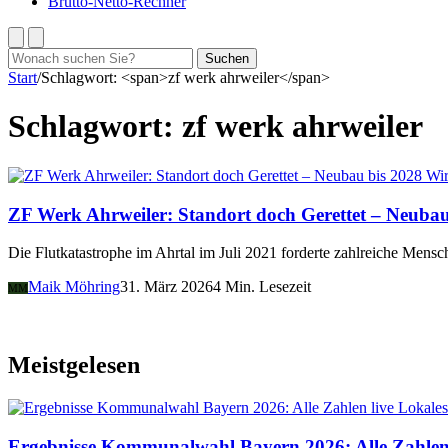
Brutto-Netto-Rechner
Suchen
Suchen
nach:
Start
/
Schlagwort: <span>zf werk ahrweiler</span>
Schlagwort:
zf werk ahrweiler
Wir
ZF Werk Ahrweiler: Standort doch Gerettet – Neubau
Die Flutkatastrophe im Ahrtal im Juli 2021 forderte zahlreiche Men
Maik Möhring
31. März 2026
4 Min. Lesezeit
MM
Meistgelesen
Lokales
Ergebnisse Kommunalwahl Bayern 2026: Alle Zahlen 