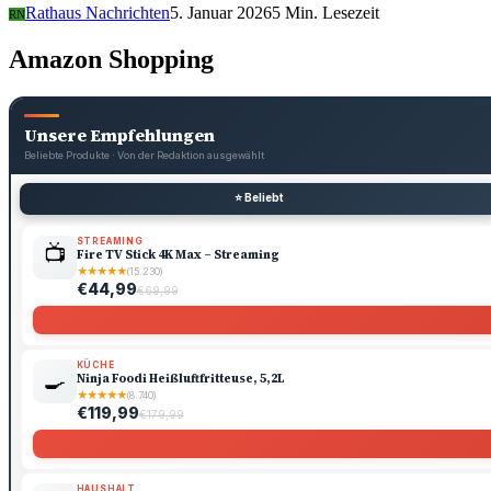
Rathaus Nachrichten
5. Januar 2026
5 Min. Lesezeit
RN
Amazon Shopping
Unsere Empfehlungen
Beliebte Produkte · Von der Redaktion ausgewählt
⭐ Beliebt
STREAMING
📺
Fire TV Stick 4K Max – Streaming
★
★
★
★
★
(15.230)
€44,99
€69,99
KÜCHE
🍳
Ninja Foodi Heißluftfritteuse, 5,2L
★
★
★
★
★
(8.740)
€119,99
€179,99
HAUSHALT