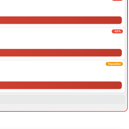
-50%
Topseller