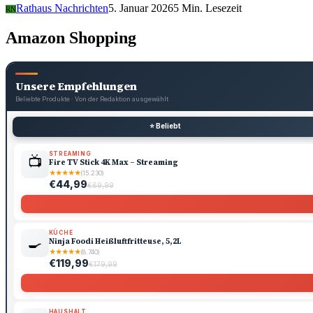
Rathaus Nachrichten
5. Januar 2026
5 Min. Lesezeit
RN
Amazon Shopping
Unsere Empfehlungen
Beliebte Produkte · Von der Redaktion ausgewählt
⭐ Beliebt
STREAMING
📺
Fire TV Stick 4K Max – Streaming
★
★
★
★
★
(15.230)
€44,99
€69,99
KÜCHE
🍳
Ninja Foodi Heißluftfritteuse, 5,2L
★
★
★
★
★
(8.740)
€119,99
€179,99
HAUSHALT