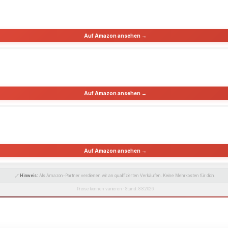
Auf Amazon ansehen →
Auf Amazon ansehen →
Auf Amazon ansehen →
🔗
Hinweis:
Als Amazon-Partner verdienen wir an qualifizierten Verkäufen. Keine Mehrkosten für dich.
Preise können variieren · Stand: 8.8.2026