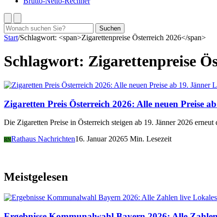
Brutto-Netto-Rechner
Suchen
Suchen
nach:
Start
/
Schlagwort: <span>Zigarettenpreise Österreich 2026</span>
Schlagwort:
Zigarettenpreise Ös
L
Zigaretten Preis Österreich 2026: Alle neuen Preise a
Die Zigaretten Preise in Österreich steigen ab 19. Jänner 2026 erneut
Rathaus Nachrichten
16. Januar 2026
5 Min. Lesezeit
RN
Meistgelesen
Lokales
Ergebnisse Kommunalwahl Bayern 2026: Alle Zahlen 