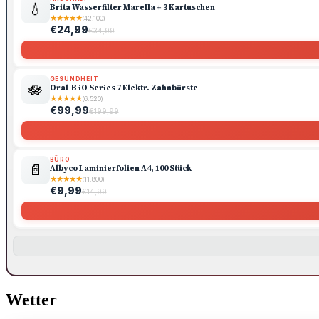
💧
Brita Wasserfilter Marella + 3 Kartuschen
★
★
★
★
★
(42.100)
€24,99
€34,99
GESUNDHEIT
🪷
Oral-B iO Series 7 Elektr. Zahnbürste
★
★
★
★
★
(6.520)
€99,99
€199,99
BÜRO
📄
Albyco Laminierfolien A4, 100 Stück
★
★
★
★
★
(11.800)
€9,99
€14,99
Wetter