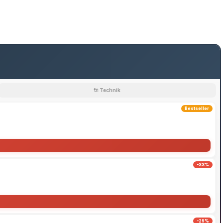
🔌 Technik
Bestseller
-33%
-29%