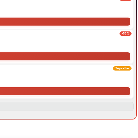
-50%
Topseller