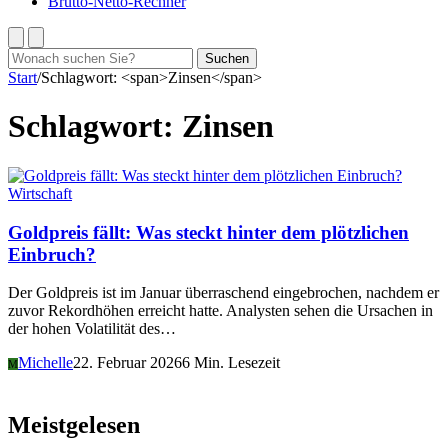
Brutto-Netto-Rechner
Suchen
Suchen
nach:
Start
/
Schlagwort: <span>Zinsen</span>
Schlagwort:
Zinsen
Wirtschaft
Goldpreis fällt: Was steckt hinter dem plötzlichen
Einbruch?
Der Goldpreis ist im Januar überraschend eingebrochen, nachdem er
zuvor Rekordhöhen erreicht hatte. Analysten sehen die Ursachen in
der hohen Volatilität des…
Michelle
22. Februar 2026
6 Min. Lesezeit
M
Meistgelesen