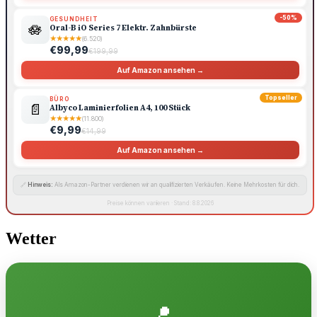
-50%
GESUNDHEIT
🪷
Oral-B iO Series 7 Elektr. Zahnbürste
★
★
★
★
★
(6.520)
€99,99
€199,99
Auf Amazon ansehen →
Topseller
BÜRO
📄
Albyco Laminierfolien A4, 100 Stück
★
★
★
★
★
(11.800)
€9,99
€14,99
Auf Amazon ansehen →
🔗
Hinweis:
Als Amazon-Partner verdienen wir an qualifizierten Verkäufen. Keine Mehrkosten für dich.
Preise können variieren · Stand: 8.8.2026
Wetter
📍