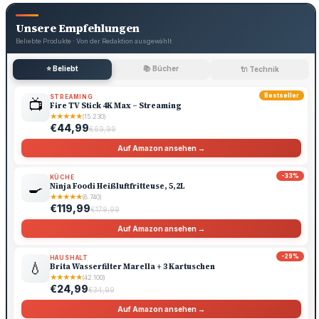
Unsere Empfehlungen
Beliebte Produkte · Von der Redaktion ausgewählt
⭐ Beliebt
📚 Bücher
🔌 Technik
Bestseller
STREAMING
📺
Fire TV Stick 4K Max – Streaming
★
★
★
★
★
(15.230)
€44,99
€69,99
Auf Amazon ansehen →
-33%
KÜCHE
🍳
Ninja Foodi Heißluftfritteuse, 5,2L
★
★
★
★
★
(8.740)
€119,99
€179,99
Auf Amazon ansehen →
-29%
HAUSHALT
💧
Brita Wasserfilter Marella + 3 Kartuschen
★
★
★
★
★
(42.100)
€24,99
€34,99
Auf Amazon ansehen →