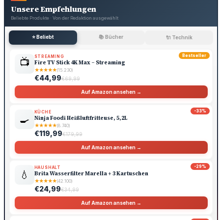
Unsere Empfehlungen
Beliebte Produkte · Von der Redaktion ausgewählt
⭐ Beliebt
📚 Bücher
🔌 Technik
Bestseller
STREAMING
📺
Fire TV Stick 4K Max – Streaming
★
★
★
★
★
(15.230)
€44,99
€69,99
Auf Amazon ansehen →
-33%
KÜCHE
🍳
Ninja Foodi Heißluftfritteuse, 5,2L
★
★
★
★
★
(8.740)
€119,99
€179,99
Auf Amazon ansehen →
-29%
HAUSHALT
💧
Brita Wasserfilter Marella + 3 Kartuschen
★
★
★
★
★
(42.100)
€24,99
€34,99
Auf Amazon ansehen →