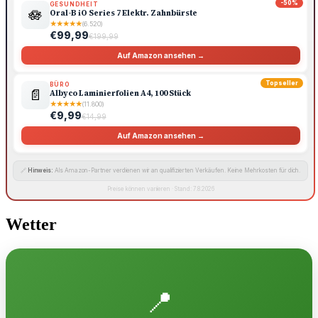
-50%
GESUNDHEIT
🪷
Oral-B iO Series 7 Elektr. Zahnbürste
★
★
★
★
★
(6.520)
€99,99
€199,99
Auf Amazon ansehen →
Topseller
BÜRO
📄
Albyco Laminierfolien A4, 100 Stück
★
★
★
★
★
(11.800)
€9,99
€14,99
Auf Amazon ansehen →
🔗
Hinweis:
Als Amazon-Partner verdienen wir an qualifizierten Verkäufen. Keine Mehrkosten für dich.
Preise können variieren · Stand: 7.8.2026
Wetter
📍