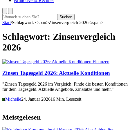
Brutto-Netto-Rechner
Suchen
Suchen
nach:
Start
/
Schlagwort: <span>Zinsenvergleich 2026</span>
Schlagwort:
Zinsenvergleich
2026
Finanzen
Zinsen Tagesgeld 2026: Aktuelle Konditionen
"Zinsen Tagesgeld 2026 im Vergleich: Finde die besten Konditionen
für dein Tagesgeld. Aktuelle Angebote, Zinssätze und mehr."
Michelle
24. Januar 2026
16 Min. Lesezeit
M
Meistgelesen