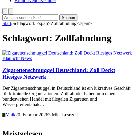
Brutto-Netto-Rechner
Suchen
Suchen
nach:
Start
/
Schlagwort: <span>Zollfahndung</span>
Schlagwort:
Zollfahndung
Blaulicht News
Zigarettenschmuggel Deutschland: Zoll Deckt
Riesiges Netzwerk
Der Zigarettenschmuggel in Deutschland ist ein lukratives Geschäft
für kriminelle Organisationen. Zollfahnder haben nun einen
bundesweiten Handel mit illegalen Zigaretten und
Wasserpfeifentabak…
Maik
20. Februar 2026
5 Min. Lesezeit
M
Meistgelesen