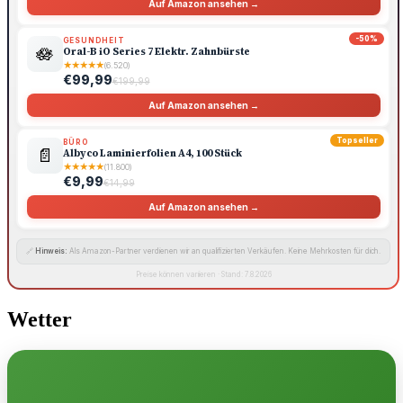
Auf Amazon ansehen →
-50%
GESUNDHEIT
🪷
Oral-B iO Series 7 Elektr. Zahnbürste
★
★
★
★
★
(6.520)
€99,99
€199,99
Auf Amazon ansehen →
Topseller
BÜRO
📄
Albyco Laminierfolien A4, 100 Stück
★
★
★
★
★
(11.800)
€9,99
€14,99
Auf Amazon ansehen →
🔗
Hinweis:
Als Amazon-Partner verdienen wir an qualifizierten Verkäufen. Keine Mehrkosten für dich.
Preise können variieren · Stand: 7.8.2026
Wetter