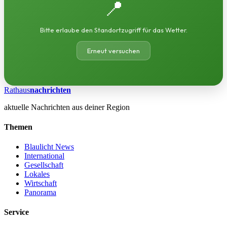
📍
Bitte erlaube den Standortzugriff für das Wetter.
Erneut versuchen
Rathaus
nachrichten
aktuelle Nachrichten aus deiner Region
Themen
Blaulicht News
International
Gesellschaft
Lokales
Wirtschaft
Panorama
Service