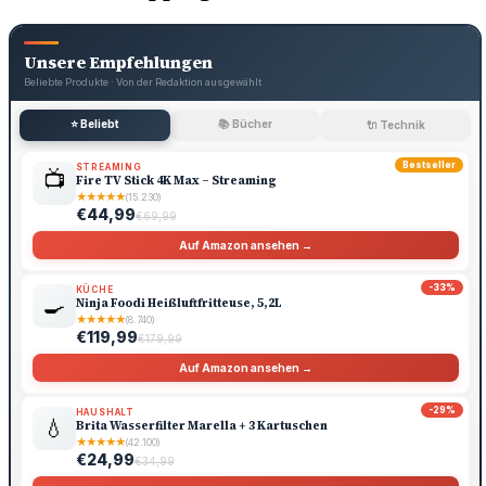
Unsere Empfehlungen
Beliebte Produkte · Von der Redaktion ausgewählt
⭐ Beliebt
📚 Bücher
🔌 Technik
Bestseller
STREAMING
📺
Fire TV Stick 4K Max – Streaming
★
★
★
★
★
(15.230)
€44,99
€69,99
Auf Amazon ansehen →
-33%
KÜCHE
🍳
Ninja Foodi Heißluftfritteuse, 5,2L
★
★
★
★
★
(8.740)
€119,99
€179,99
Auf Amazon ansehen →
-29%
HAUSHALT
💧
Brita Wasserfilter Marella + 3 Kartuschen
★
★
★
★
★
(42.100)
€24,99
€34,99