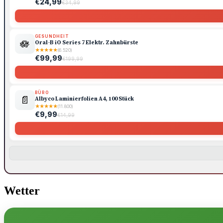
€24,99
€34,99
GESUNDHEIT
🪷
Oral-B iO Series 7 Elektr. Zahnbürste
★
★
★
★
★
(6.520)
€99,99
€199,99
BÜRO
📄
Albyco Laminierfolien A4, 100 Stück
★
★
★
★
★
(11.800)
€9,99
€14,99
Wetter