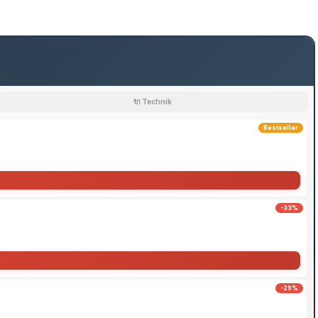
🔌 Technik
Bestseller
-33%
-29%