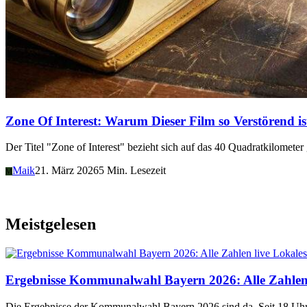
Zone Of Interest: Warum Dieser Film so Verstörend is
Der Titel "Zone of Interest" bezieht sich auf das 40 Quadratkilomet
Maik
21. März 2026
5 Min. Lesezeit
M
Meistgelesen
Lokales
Ergebnisse Kommunalwahl Bayern 2026: Alle Zahlen 
Die Ergebnisse der Kommunalwahl Bayern 2026 sind da. Seit 18 Uhr 