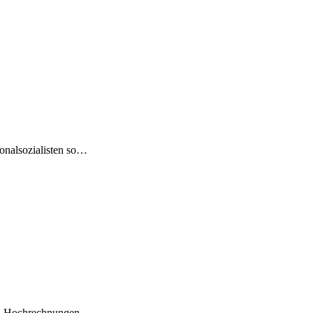
ionalsozialisten so…
en, Hochrechnungen,…