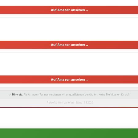
Auf Amazon ansehen →
Auf Amazon ansehen →
Auf Amazon ansehen →
🔗
Hinweis:
Als Amazon-Partner verdienen wir an qualifizierten Verkäufen. Keine Mehrkosten für dich.
Preise können variieren · Stand: 9.8.2026