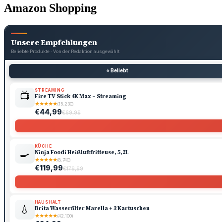
Amazon Shopping
Unsere Empfehlungen
Beliebte Produkte · Von der Redaktion ausgewählt
⭐ Beliebt
STREAMING
📺
Fire TV Stick 4K Max – Streaming
★
★
★
★
★
(15.230)
€44,99
€69,99
KÜCHE
🍳
Ninja Foodi Heißluftfritteuse, 5,2L
★
★
★
★
★
(8.740)
€119,99
€179,99
HAUSHALT
💧
Brita Wasserfilter Marella + 3 Kartuschen
★
★
★
★
★
(42.100)