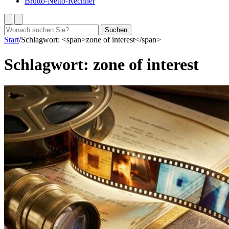
Brutto-Netto-Rechner
Suchen
Suchen
nach:
Start
/
Schlagwort: <span>zone of interest</span>
Schlagwort:
zone of interest