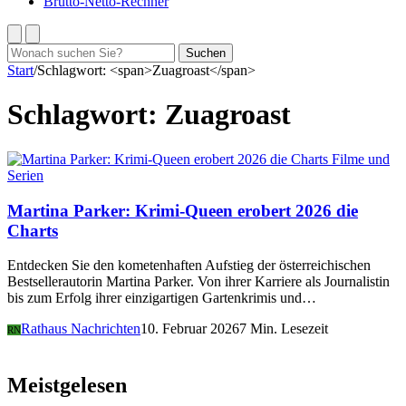
Brutto-Netto-Rechner
Suchen
Suchen
nach:
Start
/
Schlagwort: <span>Zuagroast</span>
Schlagwort:
Zuagroast
Filme und
Serien
Martina Parker: Krimi-Queen erobert 2026 die
Charts
Entdecken Sie den kometenhaften Aufstieg der österreichischen
Bestsellerautorin Martina Parker. Von ihrer Karriere als Journalistin
bis zum Erfolg ihrer einzigartigen Gartenkrimis und…
Rathaus Nachrichten
10. Februar 2026
7 Min. Lesezeit
RN
Meistgelesen