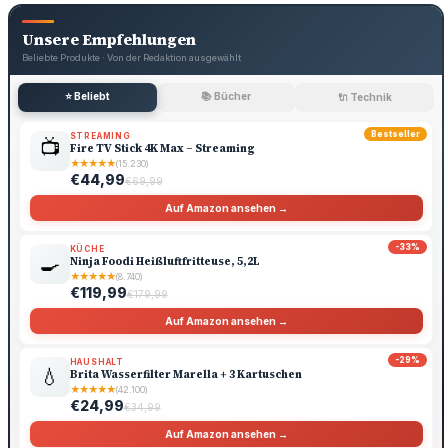
Unsere Empfehlungen
Beliebte Produkte · Von der Redaktion ausgewählt
⭐ Beliebt
📚 Bücher
🔌 Technik
Bestseller
STREAMING
📺
Fire TV Stick 4K Max – Streaming
★
★
★
★
★
(15.230)
€44,99
€69,99
Auf Amazon ansehen →
-33%
KÜCHE
🍳
Ninja Foodi Heißluftfritteuse, 5,2L
★
★
★
★
★
(8.740)
€119,99
€179,99
Auf Amazon ansehen →
-29%
HAUSHALT
💧
Brita Wasserfilter Marella + 3 Kartuschen
★
★
★
★
★
(42.100)
€24,99
€34,99
Auf Amazon ansehen →