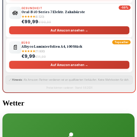
-50%
GESUNDHEIT
🪷
Oral-B iO Series 7 Elektr. Zahnbürste
★
★
★
★
★
(6.520)
€99,99
€199,99
Auf Amazon ansehen →
Topseller
BÜRO
📄
Albyco Laminierfolien A4, 100 Stück
★
★
★
★
★
(11.800)
€9,99
€14,99
Auf Amazon ansehen →
🔗
Hinweis:
Als Amazon-Partner verdienen wir an qualifizierten Verkäufen. Keine Mehrkosten für dich.
Preise können variieren · Stand: 9.8.2026
Wetter
📍