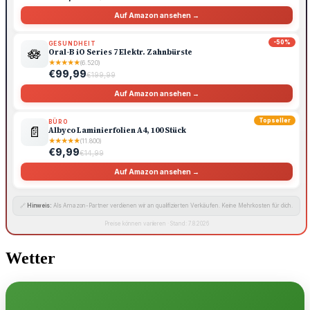
Auf Amazon ansehen →
-50%
GESUNDHEIT
🪷
Oral-B iO Series 7 Elektr. Zahnbürste
★
★
★
★
★
(6.520)
€99,99
€199,99
Auf Amazon ansehen →
Topseller
BÜRO
📄
Albyco Laminierfolien A4, 100 Stück
★
★
★
★
★
(11.800)
€9,99
€14,99
Auf Amazon ansehen →
🔗
Hinweis:
Als Amazon-Partner verdienen wir an qualifizierten Verkäufen. Keine Mehrkosten für dich.
Preise können variieren · Stand: 7.8.2026
Wetter