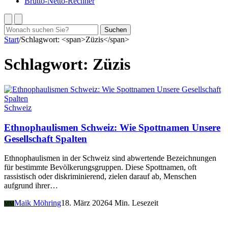
Brutto-Netto-Rechner
Suchen
Suchen
nach:
Start
/
Schlagwort: <span>Züzis</span>
Schlagwort:
Züzis
Schweiz
Ethnophaulismen Schweiz: Wie Spottnamen Unsere
Gesellschaft Spalten
Ethnophaulismen in der Schweiz sind abwertende Bezeichnungen
für bestimmte Bevölkerungsgruppen. Diese Spottnamen, oft
rassistisch oder diskriminierend, zielen darauf ab, Menschen
aufgrund ihrer…
Maik Möhring
18. März 2026
4 Min. Lesezeit
MM