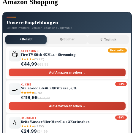
Amazon Shopping
Unsere Empfehlungen
Beliebte Produkte · Von der Redaktion ausgewählt
⭐ Beliebt
📚 Bücher
🔌 Technik
Bestseller
STREAMING
📺
Fire TV Stick 4K Max – Streaming
★
★
★
★
★
(15.230)
€44,99
€69,99
Auf Amazon ansehen →
-33%
KÜCHE
🍳
Ninja Foodi Heißluftfritteuse, 5,2L
★
★
★
★
★
(8.740)
€119,99
€179,99
Auf Amazon ansehen →
-29%
HAUSHALT
💧
Brita Wasserfilter Marella + 3 Kartuschen
★
★
★
★
★
(42.100)
€24,99
€34,99