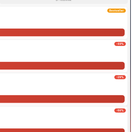
Bestseller
-33%
-29%
-50%