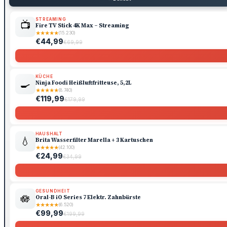
STREAMING
📺
Fire TV Stick 4K Max – Streaming
★
★
★
★
★
(15.230)
€44,99
€69,99
KÜCHE
🍳
Ninja Foodi Heißluftfritteuse, 5,2L
★
★
★
★
★
(8.740)
€119,99
€179,99
HAUSHALT
💧
Brita Wasserfilter Marella + 3 Kartuschen
★
★
★
★
★
(42.100)
€24,99
€34,99
GESUNDHEIT
🪷
Oral-B iO Series 7 Elektr. Zahnbürste
★
★
★
★
★
(6.520)
€99,99
€199,99