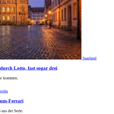
Saarland
urch Lotto, fast sogar drei
sie kommen.
erlin
num-Ferrari
 aus der Serie.