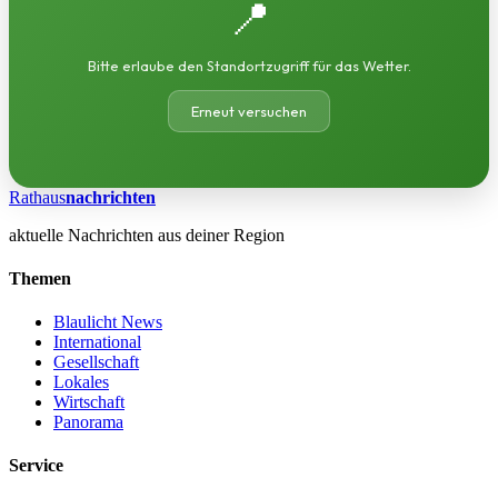
📍
Bitte erlaube den Standortzugriff für das Wetter.
Erneut versuchen
Rathaus
nachrichten
aktuelle Nachrichten aus deiner Region
Themen
Blaulicht News
International
Gesellschaft
Lokales
Wirtschaft
Panorama
Service