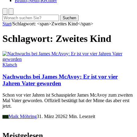
Brutto-Netto-Rechner
Suchen
Suchen
nach:
Start
/
Schlagwort: <span>Zweites Kind</span>
Schlagwort:
Zweites Kind
Klatsch
Nachwuchs bei James McAvoy: Er ist vor vier
Jahren Vater geworden
Schon vor vier Jahren ist Schauspieler James McAvoy zum zweiten
Mal Vater geworden. Offiziell bestätigt hat der Mime das aber erst
jetzt.
Maik Möhring
31. März 2026
2 Min. Lesezeit
MM
Meistgelesen