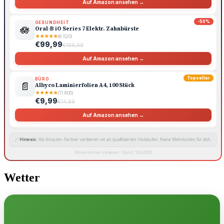
Auf Amazon ansehen →
-50%
GESUNDHEIT
🪷
Oral-B iO Series 7 Elektr. Zahnbürste
★
★
★
★
★
(6.520)
€99,99
€199,99
Auf Amazon ansehen →
Topseller
BÜRO
📄
Albyco Laminierfolien A4, 100 Stück
★
★
★
★
★
(11.800)
€9,99
€14,99
Auf Amazon ansehen →
🔗
Hinweis:
Als Amazon-Partner verdienen wir an qualifizierten Verkäufen. Keine Mehrkosten für dich.
Preise können variieren · Stand: 10.8.2026
Wetter