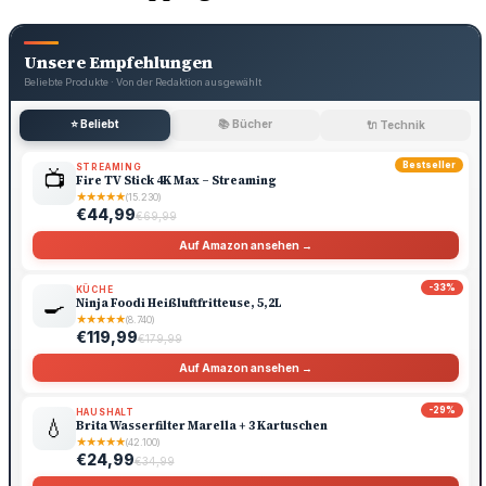
Unsere Empfehlungen
Beliebte Produkte · Von der Redaktion ausgewählt
⭐ Beliebt
📚 Bücher
🔌 Technik
Bestseller
STREAMING
📺
Fire TV Stick 4K Max – Streaming
★
★
★
★
★
(15.230)
€44,99
€69,99
Auf Amazon ansehen →
-33%
KÜCHE
🍳
Ninja Foodi Heißluftfritteuse, 5,2L
★
★
★
★
★
(8.740)
€119,99
€179,99
Auf Amazon ansehen →
-29%
HAUSHALT
💧
Brita Wasserfilter Marella + 3 Kartuschen
★
★
★
★
★
(42.100)
€24,99
€34,99