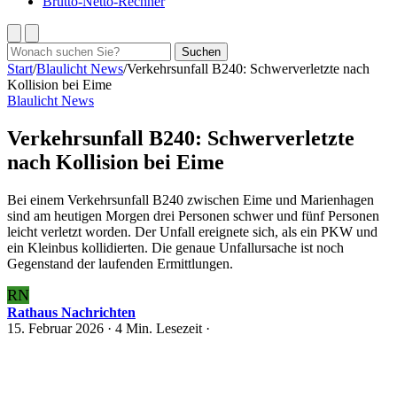
Brutto-Netto-Rechner
Suchen
Suchen
nach:
Start
/
Blaulicht News
/
Verkehrsunfall B240: Schwerverletzte nach
Kollision bei Eime
Blaulicht News
Verkehrsunfall B240: Schwerverletzte
nach Kollision bei Eime
Bei einem Verkehrsunfall B240 zwischen Eime und Marienhagen
sind am heutigen Morgen drei Personen schwer und fünf Personen
leicht verletzt worden. Der Unfall ereignete sich, als ein PKW und
ein Kleinbus kollidierten. Die genaue Unfallursache ist noch
Gegenstand der laufenden Ermittlungen.
RN
Rathaus Nachrichten
15. Februar 2026
· 4 Min. Lesezeit ·