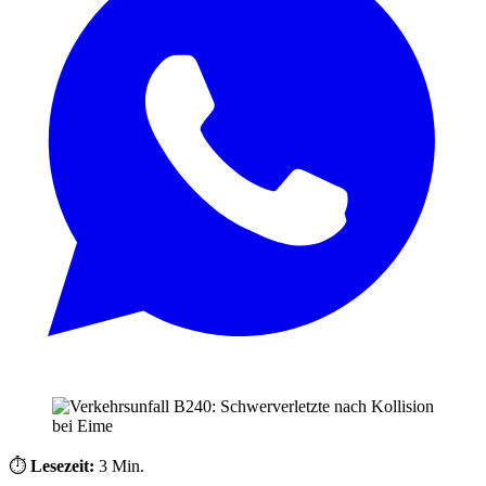
⏱️
Lesezeit:
3 Min.