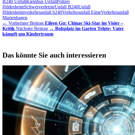
B240 Unfall
Kleinbus Unfall
Polizei
Hildesheim
Schwerverletzte
Unfall B240
Unfall
Hildesheim
verkehrsunfall b240
Verkehrsunfall Eime
Verkehrsunfall
Marienhagen
← Vorheriger Beitrag
Eileen Gu: Chinas Ski-Star im Visier –
Kritik
Nächster Beitrag →
Bolzplatz im Garten Telgte: Vater
kämpft um Kindertraum
Das könnte Sie auch interessieren