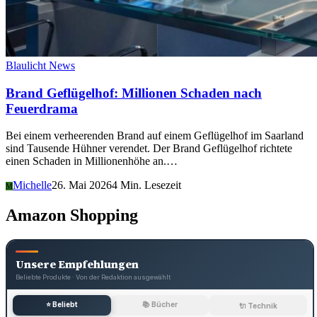
Blaulicht News
Brand Geflügelhof: Millionen Schaden nach
Feuerdrama
Bei einem verheerenden Brand auf einem Geflügelhof im Saarland
sind Tausende Hühner verendet. Der Brand Geflügelhof richtete
einen Schaden in Millionenhöhe an.…
Michelle
26. Mai 2026
4 Min. Lesezeit
M
Amazon Shopping
Unsere Empfehlungen
Beliebte Produkte · Von der Redaktion ausgewählt
⭐ Beliebt
📚 Bücher
🔌 Technik