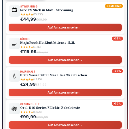
Bestseller
STREAMING
📺
Fire TV Stick 4K Max – Streaming
★
★
★
★
★
(15.230)
€44,99
€69,99
Auf Amazon ansehen →
-33%
KÜCHE
🍳
Ninja Foodi Heißluftfritteuse, 5,2L
★
★
★
★
★
(8.740)
€119,99
€179,99
Auf Amazon ansehen →
-29%
HAUSHALT
💧
Brita Wasserfilter Marella + 3 Kartuschen
★
★
★
★
★
(42.100)
€24,99
€34,99
Auf Amazon ansehen →
-50%
GESUNDHEIT
🪷
Oral-B iO Series 7 Elektr. Zahnbürste
★
★
★
★
★
(6.520)
€99,99
€199,99
Auf Amazon ansehen →