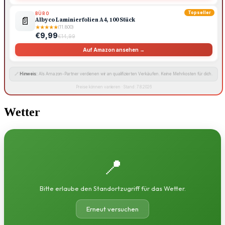
Topseller
BÜRO
📄
Albyco Laminierfolien A4, 100 Stück
★
★
★
★
★
(11.800)
€9,99
€14,99
Auf Amazon ansehen →
🔗
Hinweis:
Als Amazon-Partner verdienen wir an qualifizierten Verkäufen. Keine Mehrkosten für dich.
Preise können variieren · Stand: 7.8.2026
Wetter
📍
Bitte erlaube den Standortzugriff für das Wetter.
Erneut versuchen