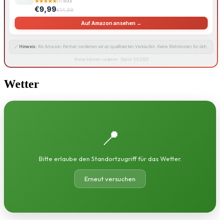
★
★
★
★
★
(11.800)
€9,99
€14,99
Auf Amazon ansehen →
🔗
Hinweis:
Als Amazon-Partner verdienen wir an qualifizierten Verkäufen. Keine Mehrkosten für dich.
Preise können variieren · Stand: 9.8.2026
Wetter
📍
Bitte erlaube den Standortzugriff für das Wetter.
Erneut versuchen