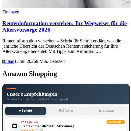
Finanzen
Renteninformation verstehen: Ihr Wegweiser für die
Altersvorsorge 2026
Renteninformation verstehen – Schritt für Schritt erklärt, was die
jährliche Übersicht der Deutschen Rentenversicherung für Ihre
Altersvorsorge bedeutet. Mit Tipps zum Anfordern,…
Julian
1. Juli 2026
9 Min. Lesezeit
J
Amazon Shopping
Unsere Empfehlungen
Beliebte Produkte · Von der Redaktion ausgewählt
⭐ Beliebt
📚 Bücher
🔌 Technik
Bestseller
STREAMING
📺
Fire TV Stick 4K Max – Streaming
★
★
★
★
★
(15.230)