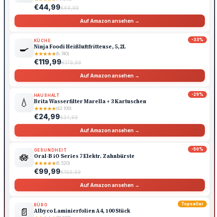
€44,99
€69,99
Auf Amazon ansehen →
-33%
KÜCHE
🍳
Ninja Foodi Heißluftfritteuse, 5,2L
★
★
★
★
★
(8.740)
€119,99
€179,99
Auf Amazon ansehen →
-29%
HAUSHALT
💧
Brita Wasserfilter Marella + 3 Kartuschen
★
★
★
★
★
(42.100)
€24,99
€34,99
Auf Amazon ansehen →
-50%
GESUNDHEIT
🪷
Oral-B iO Series 7 Elektr. Zahnbürste
★
★
★
★
★
(6.520)
€99,99
€199,99
Auf Amazon ansehen →
Topseller
BÜRO
📄
Albyco Laminierfolien A4, 100 Stück