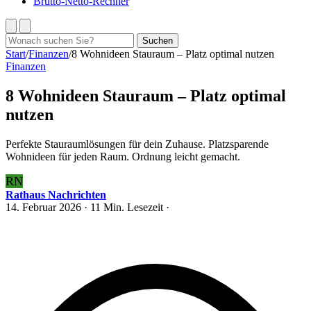
Brutto-Netto-Rechner
Suchen
Suchen
nach:
Start
/
Finanzen
/
8 Wohnideen Stauraum – Platz optimal nutzen
Finanzen
8 Wohnideen Stauraum – Platz optimal
nutzen
Perfekte Stauraumlösungen für dein Zuhause. Platzsparende
Wohnideen für jeden Raum. Ordnung leicht gemacht.
RN
Rathaus Nachrichten
14. Februar 2026
· 11 Min. Lesezeit ·