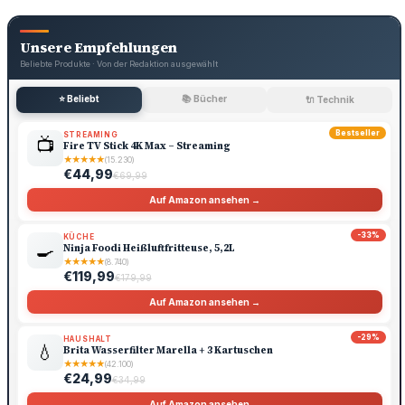
Unsere Empfehlungen
Beliebte Produkte · Von der Redaktion ausgewählt
⭐ Beliebt
📚 Bücher
🔌 Technik
Bestseller
STREAMING
📺
Fire TV Stick 4K Max – Streaming
★
★
★
★
★
(15.230)
€44,99
€69,99
Auf Amazon ansehen →
-33%
KÜCHE
🍳
Ninja Foodi Heißluftfritteuse, 5,2L
★
★
★
★
★
(8.740)
€119,99
€179,99
Auf Amazon ansehen →
-29%
HAUSHALT
💧
Brita Wasserfilter Marella + 3 Kartuschen
★
★
★
★
★
(42.100)
€24,99
€34,99
Auf Amazon ansehen →