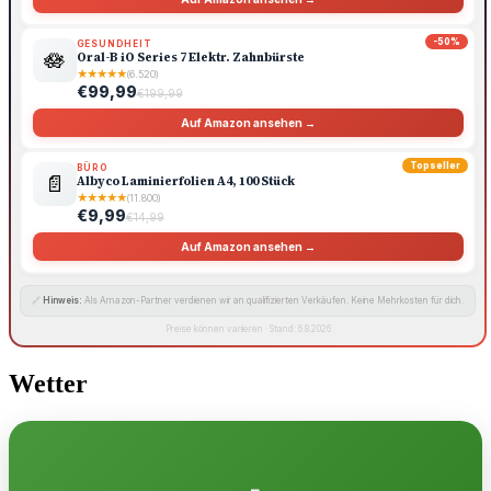
-50%
GESUNDHEIT
🪷
Oral-B iO Series 7 Elektr. Zahnbürste
★
★
★
★
★
(6.520)
€99,99
€199,99
Auf Amazon ansehen →
Topseller
BÜRO
📄
Albyco Laminierfolien A4, 100 Stück
★
★
★
★
★
(11.800)
€9,99
€14,99
Auf Amazon ansehen →
🔗
Hinweis:
Als Amazon-Partner verdienen wir an qualifizierten Verkäufen. Keine Mehrkosten für dich.
Preise können variieren · Stand: 6.8.2026
Wetter