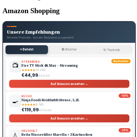
Amazon Shopping
Unsere Empfehlungen
Beliebte Produkte · Von der Redaktion ausgewählt
⭐ Beliebt
📚 Bücher
🔌 Technik
Bestseller
STREAMING
📺
Fire TV Stick 4K Max – Streaming
★
★
★
★
★
(15.230)
€44,99
€69,99
Auf Amazon ansehen →
-33%
KÜCHE
🍳
Ninja Foodi Heißluftfritteuse, 5,2L
★
★
★
★
★
(8.740)
€119,99
€179,99
Auf Amazon ansehen →
-29%
HAUSHALT
💧
Brita Wasserfilter Marella + 3 Kartuschen