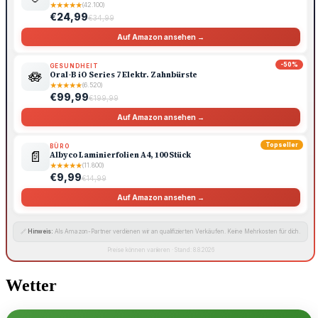
★
★
★
★
★
(42.100)
€24,99
€34,99
Auf Amazon ansehen →
-50%
GESUNDHEIT
🪷
Oral-B iO Series 7 Elektr. Zahnbürste
★
★
★
★
★
(6.520)
€99,99
€199,99
Auf Amazon ansehen →
Topseller
BÜRO
📄
Albyco Laminierfolien A4, 100 Stück
★
★
★
★
★
(11.800)
€9,99
€14,99
Auf Amazon ansehen →
🔗
Hinweis:
Als Amazon-Partner verdienen wir an qualifizierten Verkäufen. Keine Mehrkosten für dich.
Preise können variieren · Stand: 8.8.2026
Wetter