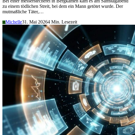
Bei einer messerstecherei in Bergkamen kam es am Samstagabend
zu einem tödlichen Streit, bei dem ein Mann getötet wurde. Der
mutmaßliche Täter,…
Michelle
31. Mai 2026
4 Min. Lesezeit
M