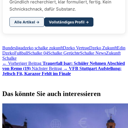
Gründlich recherchiert, klar formuliert, fertig. Kein
Schnickschnack, dafür Substanz.
Alle Artikel →
Vollständiges Profil →
Bundesliga
dzeko schalke zukunft
Dzeko Vertrag
Dzeko Zukunft
Edin
Dzeko
Fußball
Schalke 04
Schalke Gerüchte
Schalke News
Zukunft
Schalke
← Vorheriger Beitrag
Trauerfall Isar: Schüler Nehmen Abschied
von Remo (19)
Nächster Beitrag →
VFB Stuttgart Aufstellung:
Jeltsch Fit, Karazor Fehlt im Finale
Das könnte Sie auch interessieren