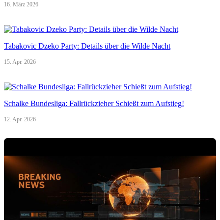
16. März 2026
Tabakovic Dzeko Party: Details über die Wilde Nacht
15. Apr. 2026
Schalke Bundesliga: Fallrückzieher Schießt zum Aufstieg!
12. Apr. 2026