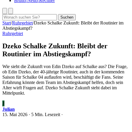
Brutto-Netto-Rechner
Suchen
Suchen
nach:
Start
/
Ruhrgebiet
/
Dzeko Schalke Zukunft: Bleibt der Routinier im
Abstiegskampf?
Ruhrgebiet
Dzeko Schalke Zukunft: Bleibt der
Routinier im Abstiegskampf?
Wie sieht die Zukunft von Edin Dzeko auf Schalke aus? Die Frage,
ob Edin Dzeko, der 40-jährige Routinier, auch in der kommenden
Saison für Schalke 04 auflaufen wird, beschäftigt die Fans. Seine
Erfahrung könnte dem Team im Abstiegskampf helfen, doch sein
Alter wirft Fragen auf. Dzeko Schalke Zukunft steht dabei im
Mittelpunkt.
J
Julian
15. Mai 2026
· 5 Min. Lesezeit ·