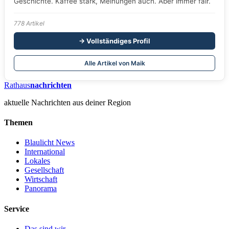
Geschichte. Kaffee stark, Meinungen auch. Aber immer fair.
778 Artikel
→ Vollständiges Profil
Alle Artikel von Maik
Rathaus
nachrichten
aktuelle Nachrichten aus deiner Region
Themen
Blaulicht News
International
Lokales
Gesellschaft
Wirtschaft
Panorama
Service
Das sind wir