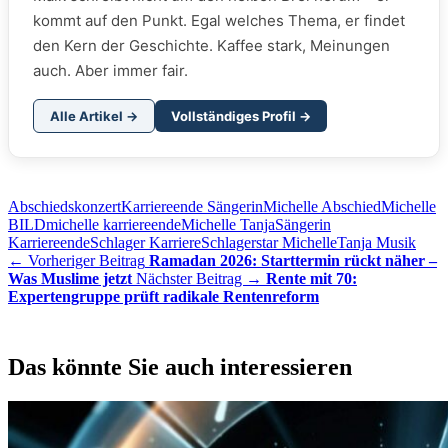
kommt auf den Punkt. Egal welches Thema, er findet
den Kern der Geschichte. Kaffee stark, Meinungen
auch. Aber immer fair.
Alle Artikel →
Vollständiges Profil →
Abschiedskonzert
Karriereende Sängerin
Michelle Abschied
Michelle
BILD
michelle karriereende
Michelle Tanja
Sängerin
Karriereende
Schlager Karriere
Schlagerstar Michelle
Tanja Musik
← Vorheriger Beitrag
Ramadan 2026: Starttermin rückt näher –
Was Muslime jetzt
Nächster Beitrag →
Rente mit 70:
Expertengruppe prüft radikale Rentenreform
Das könnte Sie auch interessieren