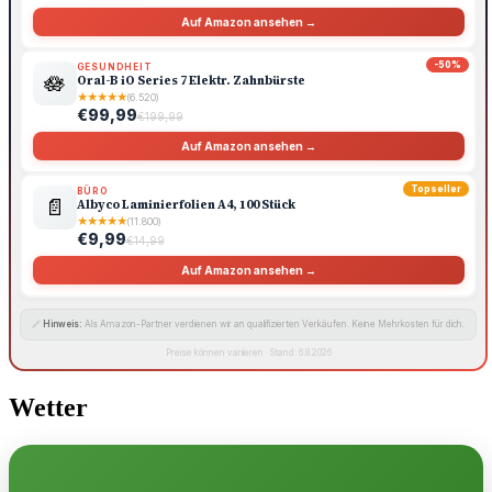
Auf Amazon ansehen →
-50%
GESUNDHEIT
🪷
Oral-B iO Series 7 Elektr. Zahnbürste
★
★
★
★
★
(6.520)
€99,99
€199,99
Auf Amazon ansehen →
Topseller
BÜRO
📄
Albyco Laminierfolien A4, 100 Stück
★
★
★
★
★
(11.800)
€9,99
€14,99
Auf Amazon ansehen →
🔗
Hinweis:
Als Amazon-Partner verdienen wir an qualifizierten Verkäufen. Keine Mehrkosten für dich.
Preise können variieren · Stand: 6.8.2026
Wetter