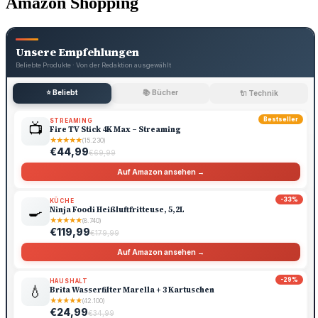
Amazon Shopping
Unsere Empfehlungen
Beliebte Produkte · Von der Redaktion ausgewählt
⭐ Beliebt
📚 Bücher
🔌 Technik
Bestseller
STREAMING
📺
Fire TV Stick 4K Max – Streaming
★
★
★
★
★
(15.230)
€44,99
€69,99
Auf Amazon ansehen →
-33%
KÜCHE
🍳
Ninja Foodi Heißluftfritteuse, 5,2L
★
★
★
★
★
(8.740)
€119,99
€179,99
Auf Amazon ansehen →
-29%
HAUSHALT
💧
Brita Wasserfilter Marella + 3 Kartuschen
★
★
★
★
★
(42.100)
€24,99
€34,99