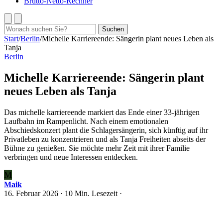
Brutto-Netto-Rechner
Suchen
Suchen
nach:
Start
/
Berlin
/
Michelle Karriereende: Sängerin plant neues Leben als
Tanja
Berlin
Michelle Karriereende: Sängerin plant
neues Leben als Tanja
Das michelle karriereende markiert das Ende einer 33-jährigen
Laufbahn im Rampenlicht. Nach einem emotionalen
Abschiedskonzert plant die Schlagersängerin, sich künftig auf ihr
Privatleben zu konzentrieren und als Tanja Freiheiten abseits der
Bühne zu genießen. Sie möchte mehr Zeit mit ihrer Familie
verbringen und neue Interessen entdecken.
M
Maik
16. Februar 2026
· 10 Min. Lesezeit ·