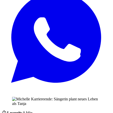
⏱️
Lesezeit:
9 Min.