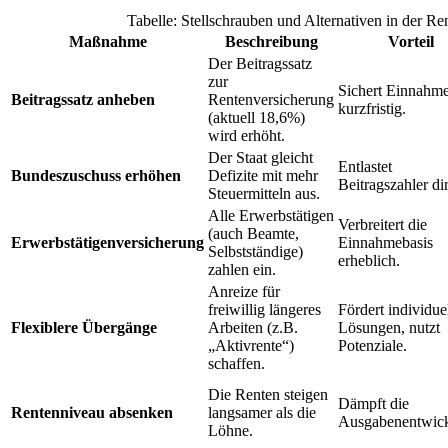
Tabelle: Stellschrauben und Alternativen in der R
Maßnahme
Beschreibung
Vorteil
Der Beitragssatz
zur
Sichert Einnahm
Beitragssatz anheben
Rentenversicherung
kurzfristig.
(aktuell 18,6%)
wird erhöht.
Der Staat gleicht
Entlastet
Bundeszuschuss erhöhen
Defizite mit mehr
Beitragszahler dir
Steuermitteln aus.
Alle Erwerbstätigen
Verbreitert die
(auch Beamte,
Erwerbstätigenversicherung
Einnahmebasis
Selbstständige)
erheblich.
zahlen ein.
Anreize für
freiwillig längeres
Fördert individue
Flexiblere Übergänge
Arbeiten (z.B.
Lösungen, nutzt
„Aktivrente“)
Potenziale.
schaffen.
Die Renten steigen
Dämpft die
Rentenniveau absenken
langsamer als die
Ausgabenentwick
Löhne.