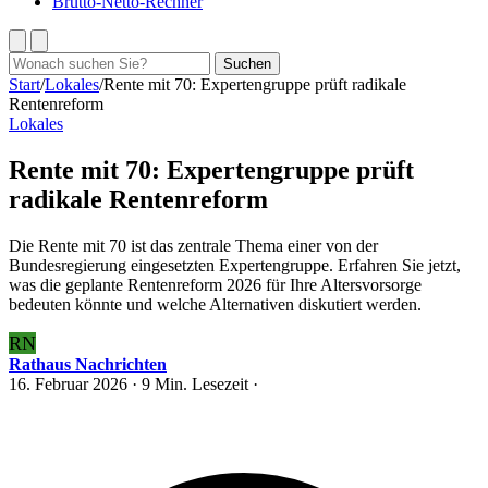
Brutto-Netto-Rechner
Suchen
Suchen
nach:
Start
/
Lokales
/
Rente mit 70: Expertengruppe prüft radikale
Rentenreform
Lokales
Rente mit 70: Expertengruppe prüft
radikale Rentenreform
Die Rente mit 70 ist das zentrale Thema einer von der
Bundesregierung eingesetzten Expertengruppe. Erfahren Sie jetzt,
was die geplante Rentenreform 2026 für Ihre Altersvorsorge
bedeuten könnte und welche Alternativen diskutiert werden.
RN
Rathaus Nachrichten
16. Februar 2026
· 9 Min. Lesezeit ·