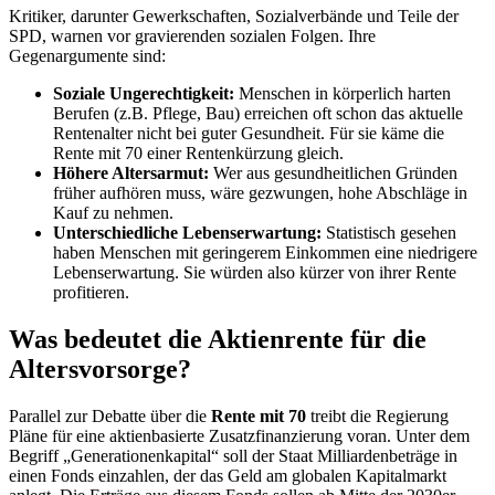
Kritiker, darunter Gewerkschaften, Sozialverbände und Teile der
SPD, warnen vor gravierenden sozialen Folgen. Ihre
Gegenargumente sind:
Soziale Ungerechtigkeit:
Menschen in körperlich harten
Berufen (z.B. Pflege, Bau) erreichen oft schon das aktuelle
Rentenalter nicht bei guter Gesundheit. Für sie käme die
Rente mit 70 einer Rentenkürzung gleich.
Höhere Altersarmut:
Wer aus gesundheitlichen Gründen
früher aufhören muss, wäre gezwungen, hohe Abschläge in
Kauf zu nehmen.
Unterschiedliche Lebenserwartung:
Statistisch gesehen
haben Menschen mit geringerem Einkommen eine niedrigere
Lebenserwartung. Sie würden also kürzer von ihrer Rente
profitieren.
Was bedeutet die Aktienrente für die
Altersvorsorge?
Parallel zur Debatte über die
Rente mit 70
treibt die Regierung
Pläne für eine aktienbasierte Zusatzfinanzierung voran. Unter dem
Begriff „Generationenkapital“ soll der Staat Milliardenbeträge in
einen Fonds einzahlen, der das Geld am globalen Kapitalmarkt