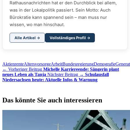
Rathausnachrichten hat er den Durchblick bei allem,
was in der Lokalpolitik passiert. Sein Motto: Auch
Bürokratie kann spannend sein – man muss nur
wissen, wo man hinschaut.
Alle Artikel →
Vollständiges Profil →
Aktienrente
Altersvorsorge
Arbeit
Bundesregierung
Demografie
Generat
← Vorheriger Beitrag
Michelle Karriereende: Sängerin plant
neues Leben als Tanja
Nächster Beitrag →
Schulausfall
Niedersachsen heute: Aktuelle Infos & Warnung
Das könnte Sie auch interessieren