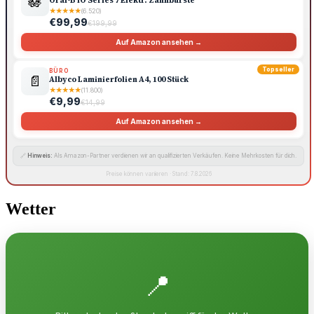
🪷
Oral-B iO Series 7 Elektr. Zahnbürste
★
★
★
★
★
(6.520)
€99,99
€199,99
Auf Amazon ansehen →
Topseller
BÜRO
📄
Albyco Laminierfolien A4, 100 Stück
★
★
★
★
★
(11.800)
€9,99
€14,99
Auf Amazon ansehen →
🔗
Hinweis:
Als Amazon-Partner verdienen wir an qualifizierten Verkäufen. Keine Mehrkosten für dich.
Preise können variieren · Stand: 7.8.2026
Wetter
📍