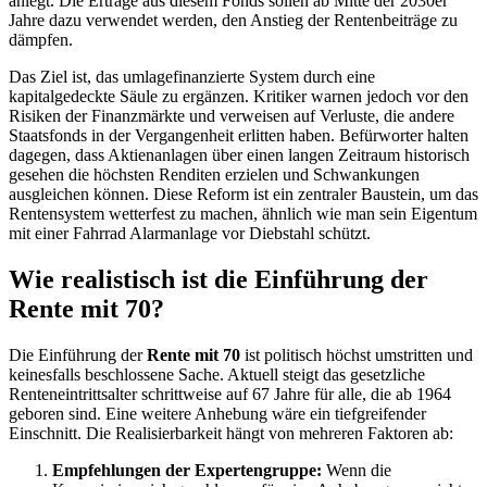
anlegt. Die Erträge aus diesem Fonds sollen ab Mitte der 2030er
Jahre dazu verwendet werden, den Anstieg der Rentenbeiträge zu
dämpfen.
Das Ziel ist, das umlagefinanzierte System durch eine
kapitalgedeckte Säule zu ergänzen. Kritiker warnen jedoch vor den
Risiken der Finanzmärkte und verweisen auf Verluste, die andere
Staatsfonds in der Vergangenheit erlitten haben. Befürworter halten
dagegen, dass Aktienanlagen über einen langen Zeitraum historisch
gesehen die höchsten Renditen erzielen und Schwankungen
ausgleichen können. Diese Reform ist ein zentraler Baustein, um das
Rentensystem wetterfest zu machen, ähnlich wie man sein Eigentum
mit einer Fahrrad Alarmanlage vor Diebstahl schützt.
Wie realistisch ist die Einführung der
Rente mit 70?
Die Einführung der
Rente mit 70
ist politisch höchst umstritten und
keinesfalls beschlossene Sache. Aktuell steigt das gesetzliche
Renteneintrittsalter schrittweise auf 67 Jahre für alle, die ab 1964
geboren sind. Eine weitere Anhebung wäre ein tiefgreifender
Einschnitt. Die Realisierbarkeit hängt von mehreren Faktoren ab:
Empfehlungen der Expertengruppe:
Wenn die