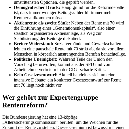
umstrittensten Optionen, die geprüft werden.
Demografischer Druck:
Hauptgrund für die Reformdebatte
ist, dass immer weniger Beitragszahler für immer mehr
Rentner aufkommen müssen.
Aktienrente als zweite Säule:
Neben der Rente mit 70 wird
die Einführung eines „Generationenkapitals“, also einer
staatlich organisierten Aktienanlage, als Weg zur
Stabilisierung der Beiträge diskutiert.
Breiter Widerstand:
Sozialverbände und Gewerkschaften
lehnen eine pauschale Rente mit 70 strikt ab, da sie vor allem
Menschen in körperlich anstrengenden Berufen benachteilige.
Politische Uneinigkeit:
Während Teile der Union den
Vorschlag befürworten, kommt aus der SPD und von
Arbeitnehmervertretern in der CDU scharfe Kritik.
Kein Gesetzesentwurf:
Aktuell handelt es sich um eine
intensive Debatte; ein konkreter Gesetzesentwurf zur Rente
mit 70 liegt noch nicht vor.
Wer gehört zur Expertengruppe
Rentenreform?
Die Bundesregierung hat eine 13-köpfige
„Alterssicherungskommission“ berufen, um die Weichen für die
Zukunft der Rente zu stellen. Dieses Gremium ist bewusst mit einer