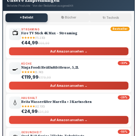
Unsere Empfehlungen
Beliebte Produkte · Von der Redaktion ausgewählt
⭐ Beliebt
📚 Bücher
🔌 Technik
Bestseller
STREAMING
📺
Fire TV Stick 4K Max – Streaming
★
★
★
★
★
(15.230)
€44,99
€69,99
Auf Amazon ansehen →
-33%
KÜCHE
🍳
Ninja Foodi Heißluftfritteuse, 5,2L
★
★
★
★
★
(8.740)
€119,99
€179,99
Auf Amazon ansehen →
-29%
HAUSHALT
💧
Brita Wasserfilter Marella + 3 Kartuschen
★
★
★
★
★
(42.100)
€24,99
€34,99
Auf Amazon ansehen →
-50%
GESUNDHEIT