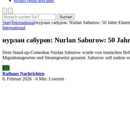
Brutto-Netto-Rechner
Suchen
Suchen
nach:
Start
/
International
/
нурлан сабуров: Nurlan Saburow: 50 Jahre Einrei
International
нурлан сабуров: Nurlan Saburow: 50 Jahr
Dem Stand-up-Comedian Nurlan Saburow wurde von russischen Behörde
Migrationsgesetze und Steuergesetze genannt. Saburow soll zudem vers
RN
Rathaus Nachrichten
6. Februar 2026
· 6 Min. Lesezeit ·