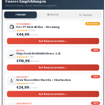
Unsere Empfehlungen
Beliebte Produkte · Von der Redaktion ausgewählt
⭐ Beliebt
📚 Bücher
🔌 Technik
Bestseller
STREAMING
📺
Fire TV Stick 4K Max – Streaming
★
★
★
★
★
(15.230)
€44,99
€69,99
Auf Amazon ansehen →
-33%
KÜCHE
🍳
Ninja Foodi Heißluftfritteuse, 5,2L
★
★
★
★
★
(8.740)
€119,99
€179,99
Auf Amazon ansehen →
-29%
HAUSHALT
💧
Brita Wasserfilter Marella + 3 Kartuschen
★
★
★
★
★
(42.100)
€24,99
€34,99
Auf Amazon ansehen →
-50%
GESUNDHEIT