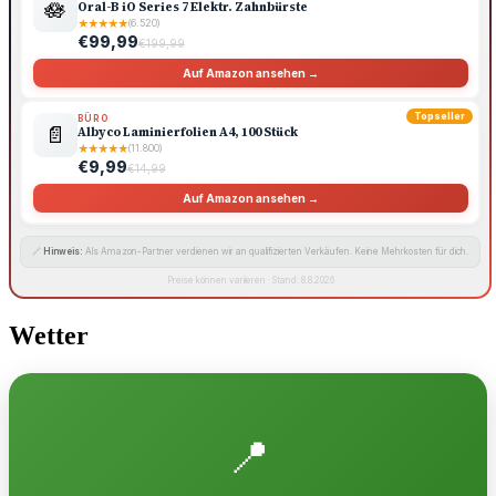
🪷
Oral-B iO Series 7 Elektr. Zahnbürste
★
★
★
★
★
(6.520)
€99,99
€199,99
Auf Amazon ansehen →
Topseller
BÜRO
📄
Albyco Laminierfolien A4, 100 Stück
★
★
★
★
★
(11.800)
€9,99
€14,99
Auf Amazon ansehen →
🔗
Hinweis:
Als Amazon-Partner verdienen wir an qualifizierten Verkäufen. Keine Mehrkosten für dich.
Preise können variieren · Stand: 8.8.2026
Wetter
📍