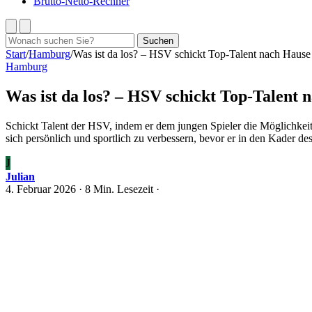
Brutto-Netto-Rechner
Suchen
Suchen
nach:
Start
/
Hamburg
/
Was ist da los? – HSV schickt Top-Talent nach Hause
Hamburg
Was ist da los? – HSV schickt Top-Talent 
Schickt Talent der HSV, indem er dem jungen Spieler die Möglichkeit
sich persönlich und sportlich zu verbessern, bevor er in den Kader d
J
Julian
4. Februar 2026
· 8 Min. Lesezeit ·