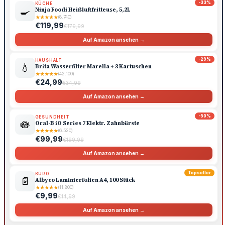
-33%
KÜCHE
🍳
Ninja Foodi Heißluftfritteuse, 5,2L
★
★
★
★
★
(8.740)
€119,99
€179,99
Auf Amazon ansehen →
-29%
HAUSHALT
💧
Brita Wasserfilter Marella + 3 Kartuschen
★
★
★
★
★
(42.100)
€24,99
€34,99
Auf Amazon ansehen →
-50%
GESUNDHEIT
🪷
Oral-B iO Series 7 Elektr. Zahnbürste
★
★
★
★
★
(6.520)
€99,99
€199,99
Auf Amazon ansehen →
Topseller
BÜRO
📄
Albyco Laminierfolien A4, 100 Stück
★
★
★
★
★
(11.800)
€9,99
€14,99
Auf Amazon ansehen →