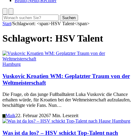
Brutto-Netto-Rechner
Suchen
Suchen
nach:
Start
/
Schlagwort: <span>HSV Talent</span>
Schlagwort:
HSV Talent
Hamburg
Vuskovic Kroatien WM: Geplatzter Traum von der
Weltmeisterschaft
Die Frage, ob das junge Fußballtalent Luka Vuskovic die Chance
erhalten würde, für Kroatien bei der Weltmeisterschaft aufzulaufen,
beschäftigte viele Fans. Nun…
Maik
22. Februar 2026
7 Min. Lesezeit
M
Hamburg
Was ist da los? – HSV schickt Top-Talent nach