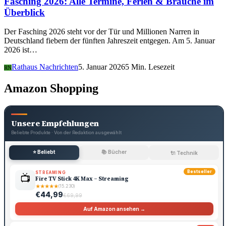
Fasching 2026: Alle Termine, Ferien & Bräuche im
Überblick
Der Fasching 2026 steht vor der Tür und Millionen Narren in
Deutschland fiebern der fünften Jahreszeit entgegen. Am 5. Januar
2026 ist…
Rathaus Nachrichten
5. Januar 2026
5 Min. Lesezeit
RN
Amazon Shopping
Unsere Empfehlungen
Beliebte Produkte · Von der Redaktion ausgewählt
⭐ Beliebt
📚 Bücher
🔌 Technik
Bestseller
STREAMING
📺
Fire TV Stick 4K Max – Streaming
★
★
★
★
★
(15.230)
€44,99
€69,99
Auf Amazon ansehen →