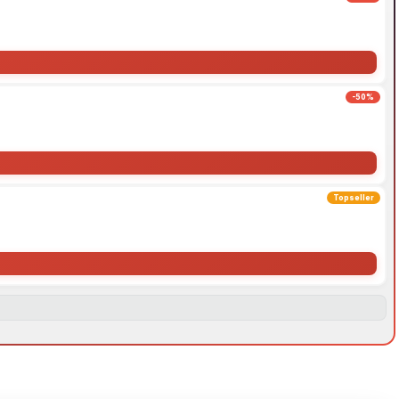
-50%
Topseller