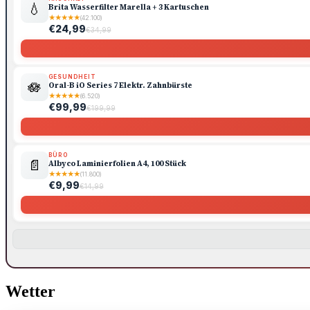
💧
Brita Wasserfilter Marella + 3 Kartuschen
★
★
★
★
★
(42.100)
€24,99
€34,99
GESUNDHEIT
🪷
Oral-B iO Series 7 Elektr. Zahnbürste
★
★
★
★
★
(6.520)
€99,99
€199,99
BÜRO
📄
Albyco Laminierfolien A4, 100 Stück
★
★
★
★
★
(11.800)
€9,99
€14,99
Wetter