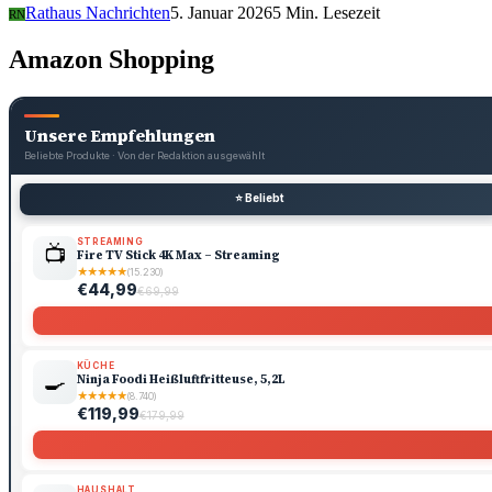
Rathaus Nachrichten
5. Januar 2026
5 Min. Lesezeit
RN
Amazon Shopping
Unsere Empfehlungen
Beliebte Produkte · Von der Redaktion ausgewählt
⭐ Beliebt
STREAMING
📺
Fire TV Stick 4K Max – Streaming
★
★
★
★
★
(15.230)
€44,99
€69,99
KÜCHE
🍳
Ninja Foodi Heißluftfritteuse, 5,2L
★
★
★
★
★
(8.740)
€119,99
€179,99
HAUSHALT