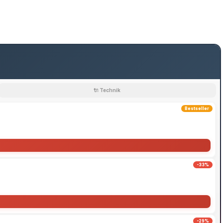
🔌 Technik
Bestseller
-33%
-29%