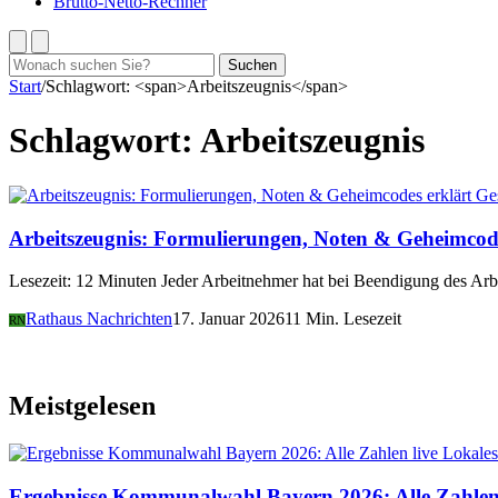
Brutto-Netto-Rechner
Suchen
Suchen
nach:
Start
/
Schlagwort: <span>Arbeitszeugnis</span>
Schlagwort:
Arbeitszeugnis
Ges
Arbeitszeugnis: Formulierungen, Noten & Geheimcode
Lesezeit: 12 Minuten Jeder Arbeitnehmer hat bei Beendigung des Arbe
Rathaus Nachrichten
17. Januar 2026
11 Min. Lesezeit
RN
Meistgelesen
Lokales
Ergebnisse Kommunalwahl Bayern 2026: Alle Zahlen 