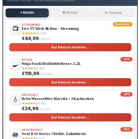
Beliebte Produkte · Von der Redaktion ausgewählt
⭐ Beliebt
📚 Bücher
🔌 Technik
Bestseller
STREAMING
📺
Fire TV Stick 4K Max – Streaming
★
★
★
★
★
(15.230)
€44,99
€69,99
Auf Amazon ansehen →
-33%
KÜCHE
🍳
Ninja Foodi Heißluftfritteuse, 5,2L
★
★
★
★
★
(8.740)
€119,99
€179,99
Auf Amazon ansehen →
-29%
HAUSHALT
💧
Brita Wasserfilter Marella + 3 Kartuschen
★
★
★
★
★
(42.100)
€24,99
€34,99
Auf Amazon ansehen →
-50%
GESUNDHEIT
🪷
Oral-B iO Series 7 Elektr. Zahnbürste
★
★
★
★
★
(6.520)