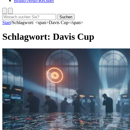
Brutto-Netto-Rechner
Suchen
Suchen
nach:
Start
/
Schlagwort: <span>Davis Cup</span>
Schlagwort:
Davis Cup