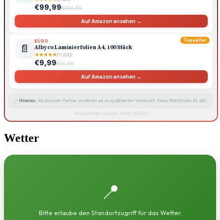
€99,99
€199,99
Auf Amazon ansehen →
Topseller
BÜRO
📄
Albyco Laminierfolien A4, 100 Stück
★
★
★
★
★
(11.800)
€9,99
€14,99
Auf Amazon ansehen →
🔗
Hinweis:
Als Amazon-Partner verdienen wir an qualifizierten Verkäufen. Keine Mehrkosten für dich.
Preise können variieren · Stand: 6.8.2026
Wetter
📍
Bitte erlaube den Standortzugriff für das Wetter.