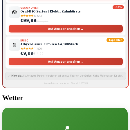
-50%
GESUNDHEIT
🪷
Oral-B iO Series 7 Elektr. Zahnbürste
★
★
★
★
★
(6.520)
€99,99
€199,99
Auf Amazon ansehen →
Topseller
BÜRO
📄
Albyco Laminierfolien A4, 100 Stück
★
★
★
★
★
(11.800)
€9,99
€14,99
Auf Amazon ansehen →
🔗
Hinweis:
Als Amazon-Partner verdienen wir an qualifizierten Verkäufen. Keine Mehrkosten für dich.
Preise können variieren · Stand: 8.8.2026
Wetter
📍