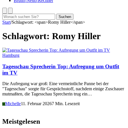
Brutto-Netto-Rechner
Suchen
Suchen
nach:
Start
/
Schlagwort: <span>Romy Hiller</span>
Schlagwort:
Romy Hiller
Hamburg
Tagesschau Sprecherin Top: Aufregung um Outfit
im TV
Die Aufregung war groß: Eine vermeintliche Panne bei der
"Tagesschau" sorgte für Gesprächsstoff, nachdem einige Zuschauer
mutmaßten, die Tagesschau Sprecherin trug ein…
Michelle
11. Februar 2026
7 Min. Lesezeit
M
Meistgelesen