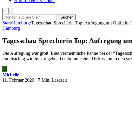
Brutto-Netto-Rechner
Suchen
Suchen
nach:
Start
/
Hamburg
/
Tagesschau Sprecherin Top: Aufregung um Outfit im
Hamburg
Tagesschau Sprecherin Top: Aufregung um
Die Aufregung war groß: Eine vermeintliche Panne bei der "Tagessch
durchsichtig wirkte. Umgehend entbrannte eine Diskussion in den so
M
Michelle
11. Februar 2026
· 7 Min. Lesezeit ·