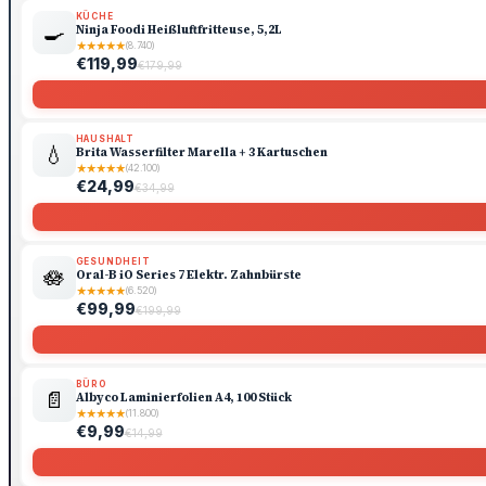
KÜCHE
🍳
Ninja Foodi Heißluftfritteuse, 5,2L
★
★
★
★
★
(8.740)
€119,99
€179,99
HAUSHALT
💧
Brita Wasserfilter Marella + 3 Kartuschen
★
★
★
★
★
(42.100)
€24,99
€34,99
GESUNDHEIT
🪷
Oral-B iO Series 7 Elektr. Zahnbürste
★
★
★
★
★
(6.520)
€99,99
€199,99
BÜRO
📄
Albyco Laminierfolien A4, 100 Stück
★
★
★
★
★
(11.800)
€9,99
€14,99