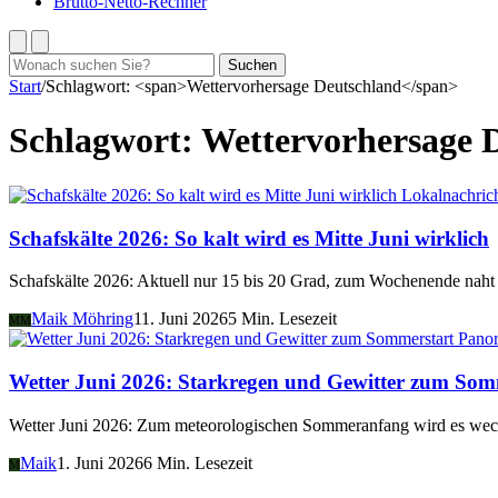
Brutto-Netto-Rechner
Suchen
Suchen
nach:
Start
/
Schlagwort: <span>Wettervorhersage Deutschland</span>
Schlagwort:
Wettervorhersage 
Lokalnachric
Schafskälte 2026: So kalt wird es Mitte Juni wirklich
Schafskälte 2026: Aktuell nur 15 bis 20 Grad, zum Wochenende na
Maik Möhring
11. Juni 2026
5 Min. Lesezeit
MM
Pano
Wetter Juni 2026: Starkregen und Gewitter zum Som
Wetter Juni 2026: Zum meteorologischen Sommeranfang wird es wechs
Maik
1. Juni 2026
6 Min. Lesezeit
M