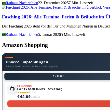
Rathaus Nachrichten
22. Dezember 2025
7 Min. Lesezeit
RN
Vera
Fasching 2026: Alle Termine, Ferien & Bräuche im Ü
Der Fasching 2026 steht vor der Tür und Millionen Narren in Deutsch
Rathaus Nachrichten
5. Januar 2026
5 Min. Lesezeit
RN
Amazon Shopping
Unsere Empfehlungen
Beliebte Produkte · Von der Redaktion ausgewählt
⭐ Beliebt
STREAMING
📺
Fire TV Stick 4K Max – Streaming
★
★
★
★
★
(15.230)
€44,99
€69,99