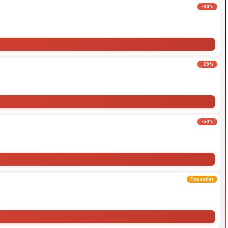
-33%
-29%
-50%
Topseller