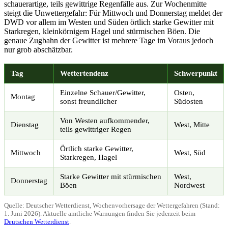
schauerartige, teils gewittrige Regenfälle aus. Zur Wochenmitte
steigt die Unwettergefahr: Für Mittwoch und Donnerstag meldet der
DWD vor allem im Westen und Süden örtlich starke Gewitter mit
Starkregen, kleinkörnigem Hagel und stürmischen Böen. Die
genaue Zugbahn der Gewitter ist mehrere Tage im Voraus jedoch
nur grob abschätzbar.
Tag
Wettertendenz
Schwerpunkt
Einzelne Schauer/Gewitter,
Osten,
Montag
sonst freundlicher
Südosten
Von Westen aufkommender,
Dienstag
West, Mitte
teils gewittriger Regen
Örtlich starke Gewitter,
Mittwoch
West, Süd
Starkregen, Hagel
Starke Gewitter mit stürmischen
West,
Donnerstag
Böen
Nordwest
Quelle: Deutscher Wetterdienst, Wochenvorhersage der Wettergefahren (Stand:
1. Juni 2026). Aktuelle amtliche Warnungen finden Sie jederzeit beim
Deutschen Wetterdienst
.