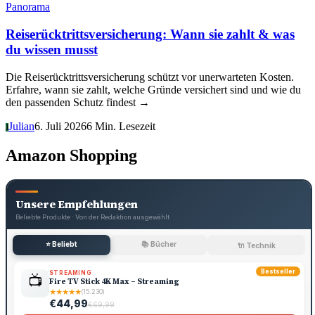
Panorama
Reiserücktrittsversicherung: Wann sie zahlt & was
du wissen musst
Die Reiserücktrittsversicherung schützt vor unerwarteten Kosten.
Erfahre, wann sie zahlt, welche Gründe versichert sind und wie du
den passenden Schutz findest →
Julian
6. Juli 2026
6 Min. Lesezeit
J
Amazon Shopping
Unsere Empfehlungen
Beliebte Produkte · Von der Redaktion ausgewählt
⭐ Beliebt
📚 Bücher
🔌 Technik
Bestseller
STREAMING
📺
Fire TV Stick 4K Max – Streaming
★
★
★
★
★
(15.230)
€44,99
€69,99