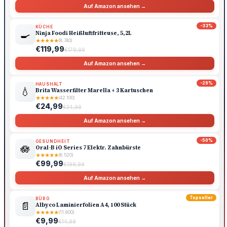
Auf Amazon ansehen →
-33%
KÜCHE
🍳
Ninja Foodi Heißluftfritteuse, 5,2L
★
★
★
★
★
(8.740)
€119,99
€179,99
Auf Amazon ansehen →
-29%
HAUSHALT
💧
Brita Wasserfilter Marella + 3 Kartuschen
★
★
★
★
★
(42.100)
€24,99
€34,99
Auf Amazon ansehen →
-50%
GESUNDHEIT
🪷
Oral-B iO Series 7 Elektr. Zahnbürste
★
★
★
★
★
(6.520)
€99,99
€199,99
Auf Amazon ansehen →
Topseller
BÜRO
📄
Albyco Laminierfolien A4, 100 Stück
★
★
★
★
★
(11.800)
€9,99
€14,99