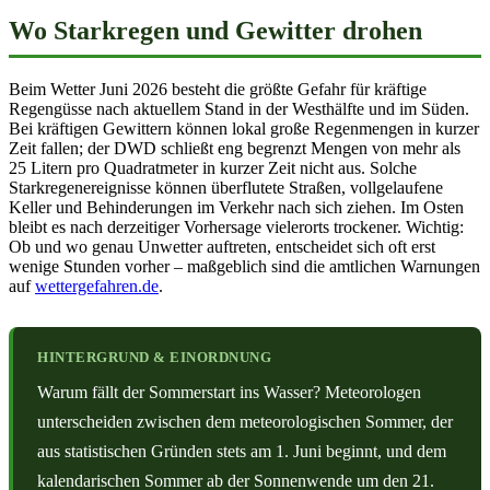
Wo Starkregen und Gewitter drohen
Beim Wetter Juni 2026 besteht die größte Gefahr für kräftige
Regengüsse nach aktuellem Stand in der Westhälfte und im Süden.
Bei kräftigen Gewittern können lokal große Regenmengen in kurzer
Zeit fallen; der DWD schließt eng begrenzt Mengen von mehr als
25 Litern pro Quadratmeter in kurzer Zeit nicht aus. Solche
Starkregenereignisse können überflutete Straßen, vollgelaufene
Keller und Behinderungen im Verkehr nach sich ziehen. Im Osten
bleibt es nach derzeitiger Vorhersage vielerorts trockener. Wichtig:
Ob und wo genau Unwetter auftreten, entscheidet sich oft erst
wenige Stunden vorher – maßgeblich sind die amtlichen Warnungen
auf
wettergefahren.de
.
HINTERGRUND & EINORDNUNG
Warum fällt der Sommerstart ins Wasser? Meteorologen
unterscheiden zwischen dem meteorologischen Sommer, der
aus statistischen Gründen stets am 1. Juni beginnt, und dem
kalendarischen Sommer ab der Sonnenwende um den 21.