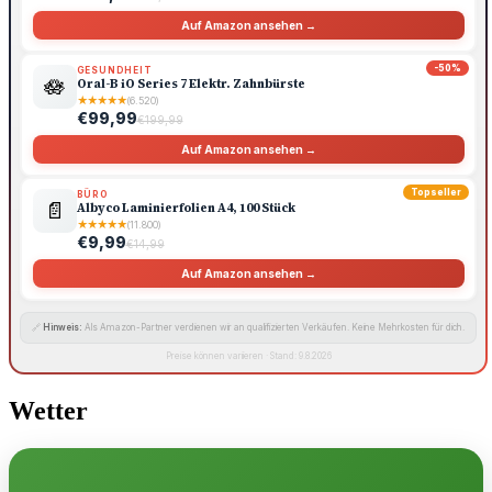
Auf Amazon ansehen →
-50%
GESUNDHEIT
🪷
Oral-B iO Series 7 Elektr. Zahnbürste
★
★
★
★
★
(6.520)
€99,99
€199,99
Auf Amazon ansehen →
Topseller
BÜRO
📄
Albyco Laminierfolien A4, 100 Stück
★
★
★
★
★
(11.800)
€9,99
€14,99
Auf Amazon ansehen →
🔗
Hinweis:
Als Amazon-Partner verdienen wir an qualifizierten Verkäufen. Keine Mehrkosten für dich.
Preise können variieren · Stand: 9.8.2026
Wetter