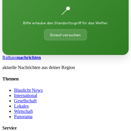
📍
Bitte erlaube den Standortzugriff für das Wetter.
Erneut versuchen
Rathaus
nachrichten
aktuelle Nachrichten aus deiner Region
Themen
Blaulicht News
International
Gesellschaft
Lokales
Wirtschaft
Panorama
Service