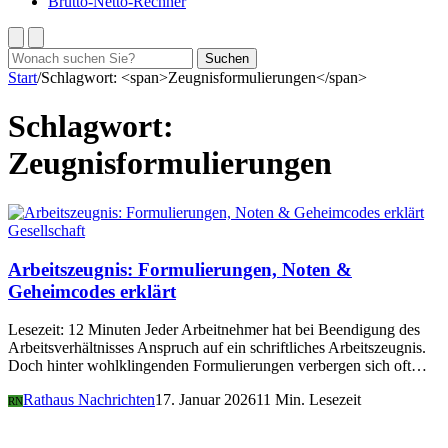
Brutto-Netto-Rechner
Suchen
Suchen
nach:
Start
/
Schlagwort: <span>Zeugnisformulierungen</span>
Schlagwort:
Zeugnisformulierungen
Gesellschaft
Arbeitszeugnis: Formulierungen, Noten &
Geheimcodes erklärt
Lesezeit: 12 Minuten Jeder Arbeitnehmer hat bei Beendigung des
Arbeitsverhältnisses Anspruch auf ein schriftliches Arbeitszeugnis.
Doch hinter wohlklingenden Formulierungen verbergen sich oft…
Rathaus Nachrichten
17. Januar 2026
11 Min. Lesezeit
RN