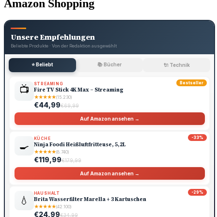
Amazon Shopping
Unsere Empfehlungen
Beliebte Produkte · Von der Redaktion ausgewählt
⭐ Beliebt
📚 Bücher
🔌 Technik
Bestseller
STREAMING
📺
Fire TV Stick 4K Max – Streaming
★
★
★
★
★
(15.230)
€44,99
€69,99
Auf Amazon ansehen →
-33%
KÜCHE
🍳
Ninja Foodi Heißluftfritteuse, 5,2L
★
★
★
★
★
(8.740)
€119,99
€179,99
Auf Amazon ansehen →
-29%
HAUSHALT
💧
Brita Wasserfilter Marella + 3 Kartuschen
★
★
★
★
★
(42.100)
€24,99
€34,99