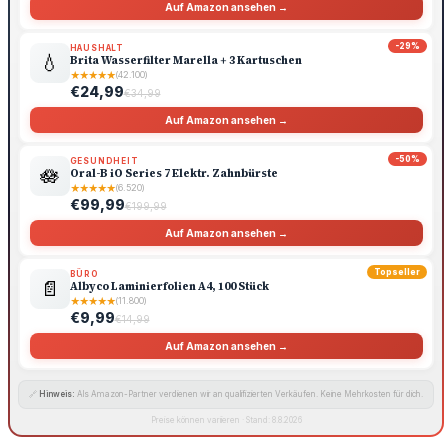
Auf Amazon ansehen →
-29%
HAUSHALT
💧
Brita Wasserfilter Marella + 3 Kartuschen
★
★
★
★
★
(42.100)
€24,99
€34,99
Auf Amazon ansehen →
-50%
GESUNDHEIT
🪷
Oral-B iO Series 7 Elektr. Zahnbürste
★
★
★
★
★
(6.520)
€99,99
€199,99
Auf Amazon ansehen →
Topseller
BÜRO
📄
Albyco Laminierfolien A4, 100 Stück
★
★
★
★
★
(11.800)
€9,99
€14,99
Auf Amazon ansehen →
🔗
Hinweis:
Als Amazon-Partner verdienen wir an qualifizierten Verkäufen. Keine Mehrkosten für dich.
Preise können variieren · Stand: 8.8.2026