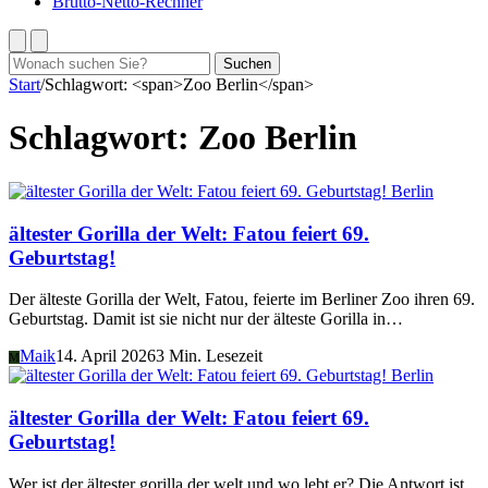
Brutto-Netto-Rechner
Suchen
Suchen
nach:
Start
/
Schlagwort: <span>Zoo Berlin</span>
Schlagwort:
Zoo Berlin
Berlin
ältester Gorilla der Welt: Fatou feiert 69.
Geburtstag!
Der älteste Gorilla der Welt, Fatou, feierte im Berliner Zoo ihren 69.
Geburtstag. Damit ist sie nicht nur der älteste Gorilla in…
Maik
14. April 2026
3 Min. Lesezeit
M
Berlin
ältester Gorilla der Welt: Fatou feiert 69.
Geburtstag!
Wer ist der ältester gorilla der welt und wo lebt er? Die Antwort ist