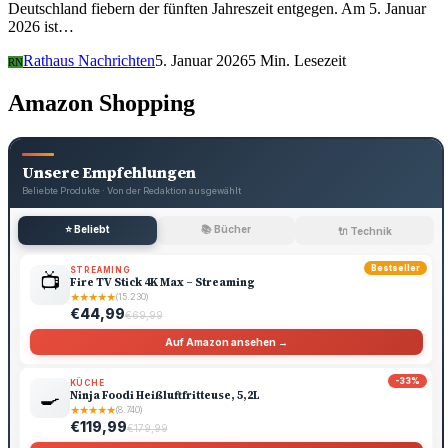
Deutschland fiebern der fünften Jahreszeit entgegen. Am 5. Januar
2026 ist…
Rathaus Nachrichten
5. Januar 2026
5 Min. Lesezeit
RN
Amazon Shopping
Unsere Empfehlungen
Beliebte Produkte · Von der Redaktion ausgewählt
⭐ Beliebt
📚 Bücher
🔌 Technik
Bestseller
STREAMING
📺
Fire TV Stick 4K Max – Streaming
★
★
★
★
★
(15.230)
€44,99
€69,99
Auf Amazon ansehen →
-33%
KÜCHE
🍳
Ninja Foodi Heißluftfritteuse, 5,2L
★
★
★
★
★
(8.740)
€119,99
€179,99