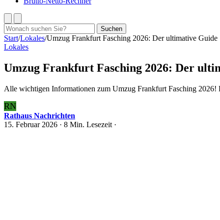
Brutto-Netto-Rechner
Suchen
Suchen
nach:
Start
/
Lokales
/
Umzug Frankfurt Fasching 2026: Der ultimative Guide
Lokales
Umzug Frankfurt Fasching 2026: Der ulti
Alle wichtigen Informationen zum Umzug Frankfurt Fasching 2026! Fi
RN
Rathaus Nachrichten
15. Februar 2026
· 8 Min. Lesezeit ·