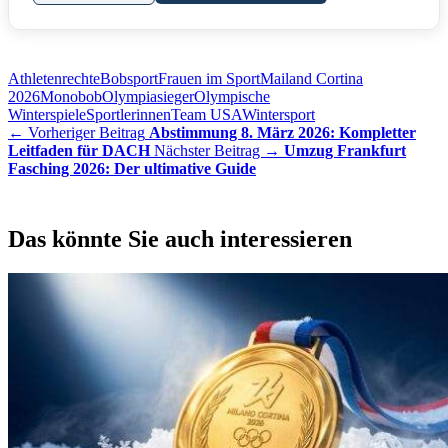
Athletenrechte
Bobsport
Frauen im Sport
Mailand Cortina
2026
Monobob
Olympiasieger
Olympische
Winterspiele
Sportlerinnen
Team USA
Wintersport
← Vorheriger Beitrag
Abstimmung 8. März 2026: Kompletter
Leitfaden für DACH
Nächster Beitrag →
Umzug Frankfurt
Fasching 2026: Der ultimative Guide
Das könnte Sie auch interessieren