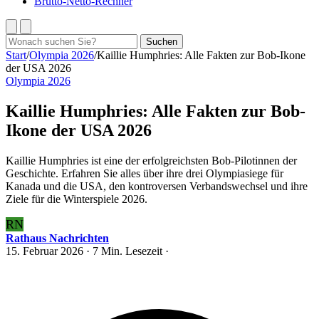
Brutto-Netto-Rechner
Suchen
Suchen
nach:
Start
/
Olympia 2026
/
Kaillie Humphries: Alle Fakten zur Bob-Ikone
der USA 2026
Olympia 2026
Kaillie Humphries: Alle Fakten zur Bob-
Ikone der USA 2026
Kaillie Humphries ist eine der erfolgreichsten Bob-Pilotinnen der
Geschichte. Erfahren Sie alles über ihre drei Olympiasiege für
Kanada und die USA, den kontroversen Verbandswechsel und ihre
Ziele für die Winterspiele 2026.
RN
Rathaus Nachrichten
15. Februar 2026
· 7 Min. Lesezeit ·