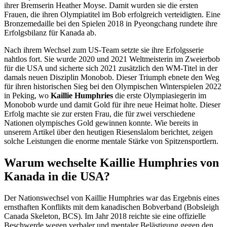
ihrer Bremserin Heather Moyse. Damit wurden sie die ersten
Frauen, die ihren Olympiatitel im Bob erfolgreich verteidigten. Eine
Bronzemedaille bei den Spielen 2018 in Pyeongchang rundete ihre
Erfolgsbilanz für Kanada ab.
Nach ihrem Wechsel zum US-Team setzte sie ihre Erfolgsserie
nahtlos fort. Sie wurde 2020 und 2021 Weltmeisterin im Zweierbob
für die USA und sicherte sich 2021 zusätzlich den WM-Titel in der
damals neuen Disziplin Monobob. Dieser Triumph ebnete den Weg
für ihren historischen Sieg bei den Olympischen Winterspielen 2022
in Peking, wo
Kaillie Humphries
die erste Olympiasiegerin im
Monobob wurde und damit Gold für ihre neue Heimat holte. Dieser
Erfolg machte sie zur ersten Frau, die für zwei verschiedene
Nationen olympisches Gold gewinnen konnte. Wie bereits in
unserem Artikel über den heutigen Riesenslalom berichtet, zeigen
solche Leistungen die enorme mentale Stärke von Spitzensportlern.
Warum wechselte Kaillie Humphries von
Kanada in die USA?
Der Nationswechsel von Kaillie Humphries war das Ergebnis eines
ernsthaften Konflikts mit dem kanadischen Bobverband (Bobsleigh
Canada Skeleton, BCS). Im Jahr 2018 reichte sie eine offizielle
Beschwerde wegen verbaler und mentaler Belästigung gegen den