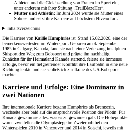
Athleten und die Gleichstellung von Frauen im Sport ein,
unter anderem mit ihrer Stiftung „TrailBlazeHer“.
Mutter und Athletin:
Im Juni 2024 wurde sie Mutter eines
Sohnes und setzt ihre Karriere auf höchstem Niveau fort.
Inhaltsverzeichnis
Die Karriere von
Kaillie Humphries
ist, Stand 15.02.2026, eine der
bemerkenswertesten im Wintersport. Geboren am 4. September
1985 in Calgary, Kanada, fand sie nach einer Verletzung im alpinen
Skisport den Weg zum Bobsport und prägte ihn nachhaltig.
Zunächst für ihr Heimatland Kanada startend, feierte sie immense
Erfolge, bevor ein tiefgreifender Konflikt ihre Laufbahn in eine neue
Richtung lenkte und sie schließlich zur Ikone des US-Bobsports
machte.
Karriere und Erfolge: Eine Dominanz in
zwei Nationen
Ihre internationale Karriere begann Humphries als Bremserin,
wechselte aber bald auf die anspruchsvolle Position der Pilotin. Für
Kanada gewann sie alles, was es zu gewinnen gab. Die Höhepunkte
waren zweifellos die Olympiasiege im Zweierbob bei den
Winterspielen 2010 in Vancouver und 2014 in Sotschi, jeweils mit