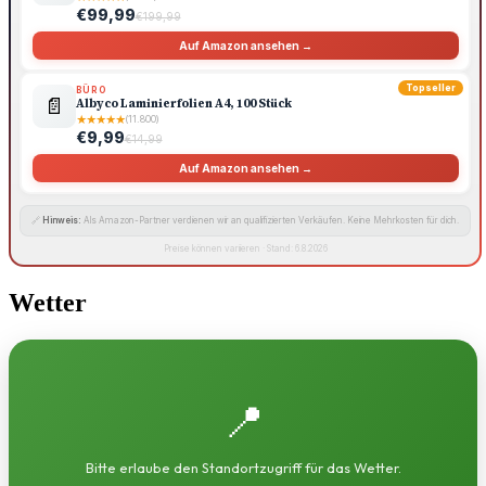
€99,99
€199,99
Auf Amazon ansehen →
Topseller
BÜRO
📄
Albyco Laminierfolien A4, 100 Stück
★
★
★
★
★
(11.800)
€9,99
€14,99
Auf Amazon ansehen →
🔗
Hinweis:
Als Amazon-Partner verdienen wir an qualifizierten Verkäufen. Keine Mehrkosten für dich.
Preise können variieren · Stand: 6.8.2026
Wetter
📍
Bitte erlaube den Standortzugriff für das Wetter.