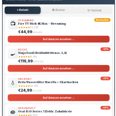
⭐ Beliebt
📚 Bücher
🔌 Technik
Bestseller
STREAMING
📺
Fire TV Stick 4K Max – Streaming
★
★
★
★
★
(15.230)
€44,99
€69,99
Auf Amazon ansehen →
-33%
KÜCHE
🍳
Ninja Foodi Heißluftfritteuse, 5,2L
★
★
★
★
★
(8.740)
€119,99
€179,99
Auf Amazon ansehen →
-29%
HAUSHALT
💧
Brita Wasserfilter Marella + 3 Kartuschen
★
★
★
★
★
(42.100)
€24,99
€34,99
Auf Amazon ansehen →
-50%
GESUNDHEIT
🪷
Oral-B iO Series 7 Elektr. Zahnbürste
★
★
★
★
★
(6.520)