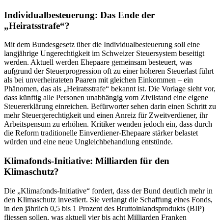
Individualbesteuerung: Das Ende der
„Heiratsstrafe“?
Mit dem Bundesgesetz über die Individualbesteuerung soll eine
langjährige Ungerechtigkeit im Schweizer Steuersystem beseitigt
werden. Aktuell werden Ehepaare gemeinsam besteuert, was
aufgrund der Steuerprogression oft zu einer höheren Steuerlast führt
als bei unverheirateten Paaren mit gleichen Einkommen – ein
Phänomen, das als „Heiratsstrafe“ bekannt ist. Die Vorlage sieht vor,
dass künftig alle Personen unabhängig vom Zivilstand eine eigene
Steuererklärung einreichen. Befürworter sehen darin einen Schritt zu
mehr Steuergerechtigkeit und einen Anreiz für Zweitverdiener, ihr
Arbeitspensum zu erhöhen. Kritiker wenden jedoch ein, dass durch
die Reform traditionelle Einverdiener-Ehepaare stärker belastet
würden und eine neue Ungleichbehandlung entstünde.
Klimafonds-Initiative: Milliarden für den
Klimaschutz?
Die „Klimafonds-Initiative“ fordert, dass der Bund deutlich mehr in
den Klimaschutz investiert. Sie verlangt die Schaffung eines Fonds,
in den jährlich 0,5 bis 1 Prozent des Bruttoinlandsprodukts (BIP)
fliessen sollen, was aktuell vier bis acht Milliarden Franken