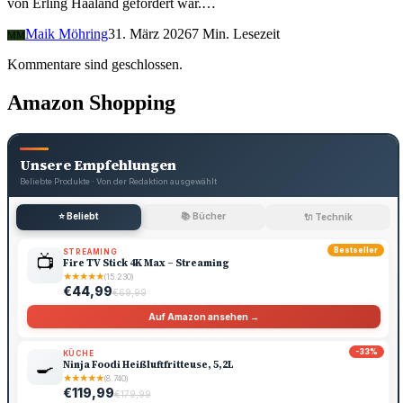
von Erling Haaland gefordert war.…
Maik Möhring
31. März 2026
7 Min. Lesezeit
MM
Kommentare sind geschlossen.
Amazon Shopping
Unsere Empfehlungen
Beliebte Produkte · Von der Redaktion ausgewählt
⭐ Beliebt
📚 Bücher
🔌 Technik
Bestseller
STREAMING
📺
Fire TV Stick 4K Max – Streaming
★
★
★
★
★
(15.230)
€44,99
€69,99
Auf Amazon ansehen →
-33%
KÜCHE
🍳
Ninja Foodi Heißluftfritteuse, 5,2L
★
★
★
★
★
(8.740)
€119,99
€179,99