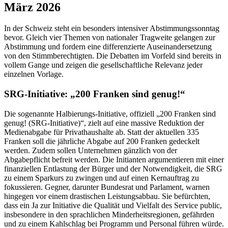
März 2026
In der Schweiz steht ein besonders intensiver Abstimmungssonntag
bevor. Gleich vier Themen von nationaler Tragweite gelangen zur
Abstimmung und fordern eine differenzierte Auseinandersetzung
von den Stimmberechtigten. Die Debatten im Vorfeld sind bereits in
vollem Gange und zeigen die gesellschaftliche Relevanz jeder
einzelnen Vorlage.
SRG-Initiative: „200 Franken sind genug!“
Die sogenannte Halbierungs-Initiative, offiziell „200 Franken sind
genug! (SRG-Initiative)“, zielt auf eine massive Reduktion der
Medienabgabe für Privathaushalte ab. Statt der aktuellen 335
Franken soll die jährliche Abgabe auf 200 Franken gedeckelt
werden. Zudem sollen Unternehmen gänzlich von der
Abgabepflicht befreit werden. Die Initianten argumentieren mit einer
finanziellen Entlastung der Bürger und der Notwendigkeit, die SRG
zu einem Sparkurs zu zwingen und auf einen Kernauftrag zu
fokussieren. Gegner, darunter Bundesrat und Parlament, warnen
hingegen vor einem drastischen Leistungsabbau. Sie befürchten,
dass ein Ja zur Initiative die Qualität und Vielfalt des Service public,
insbesondere in den sprachlichen Minderheitsregionen, gefährden
und zu einem Kahlschlag bei Programm und Personal führen würde.