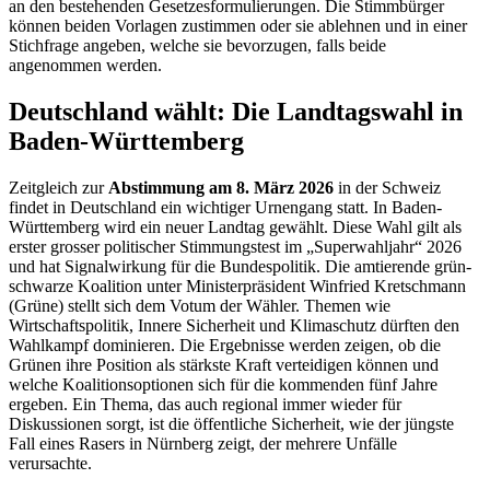
an den bestehenden Gesetzesformulierungen. Die Stimmbürger
können beiden Vorlagen zustimmen oder sie ablehnen und in einer
Stichfrage angeben, welche sie bevorzugen, falls beide
angenommen werden.
Deutschland wählt: Die Landtagswahl in
Baden-Württemberg
Zeitgleich zur
Abstimmung am 8. März 2026
in der Schweiz
findet in Deutschland ein wichtiger Urnengang statt. In Baden-
Württemberg wird ein neuer Landtag gewählt. Diese Wahl gilt als
erster grosser politischer Stimmungstest im „Superwahljahr“ 2026
und hat Signalwirkung für die Bundespolitik. Die amtierende grün-
schwarze Koalition unter Ministerpräsident Winfried Kretschmann
(Grüne) stellt sich dem Votum der Wähler. Themen wie
Wirtschaftspolitik, Innere Sicherheit und Klimaschutz dürften den
Wahlkampf dominieren. Die Ergebnisse werden zeigen, ob die
Grünen ihre Position als stärkste Kraft verteidigen können und
welche Koalitionsoptionen sich für die kommenden fünf Jahre
ergeben. Ein Thema, das auch regional immer wieder für
Diskussionen sorgt, ist die öffentliche Sicherheit, wie der jüngste
Fall eines Rasers in Nürnberg zeigt, der mehrere Unfälle
verursachte.