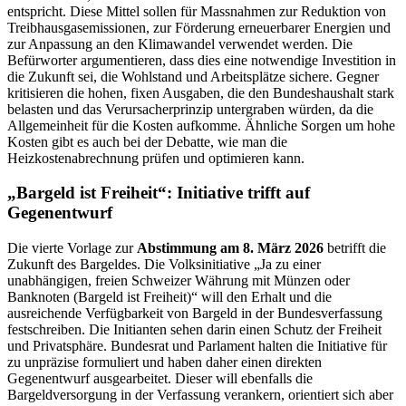
entspricht. Diese Mittel sollen für Massnahmen zur Reduktion von
Treibhausgasemissionen, zur Förderung erneuerbarer Energien und
zur Anpassung an den Klimawandel verwendet werden. Die
Befürworter argumentieren, dass dies eine notwendige Investition in
die Zukunft sei, die Wohlstand und Arbeitsplätze sichere. Gegner
kritisieren die hohen, fixen Ausgaben, die den Bundeshaushalt stark
belasten und das Verursacherprinzip untergraben würden, da die
Allgemeinheit für die Kosten aufkomme. Ähnliche Sorgen um hohe
Kosten gibt es auch bei der Debatte, wie man die
Heizkostenabrechnung prüfen und optimieren kann.
„Bargeld ist Freiheit“: Initiative trifft auf
Gegenentwurf
Die vierte Vorlage zur
Abstimmung am 8. März 2026
betrifft die
Zukunft des Bargeldes. Die Volksinitiative „Ja zu einer
unabhängigen, freien Schweizer Währung mit Münzen oder
Banknoten (Bargeld ist Freiheit)“ will den Erhalt und die
ausreichende Verfügbarkeit von Bargeld in der Bundesverfassung
festschreiben. Die Initianten sehen darin einen Schutz der Freiheit
und Privatsphäre. Bundesrat und Parlament halten die Initiative für
zu unpräzise formuliert und haben daher einen direkten
Gegenentwurf ausgearbeitet. Dieser will ebenfalls die
Bargeldversorgung in der Verfassung verankern, orientiert sich aber