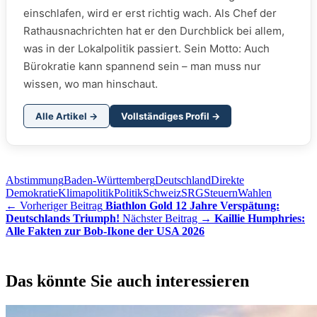
einschlafen, wird er erst richtig wach. Als Chef der
Rathausnachrichten hat er den Durchblick bei allem,
was in der Lokalpolitik passiert. Sein Motto: Auch
Bürokratie kann spannend sein – man muss nur
wissen, wo man hinschaut.
Alle Artikel →
Vollständiges Profil →
Abstimmung
Baden-Württemberg
Deutschland
Direkte
Demokratie
Klimapolitik
Politik
Schweiz
SRG
Steuern
Wahlen
← Vorheriger Beitrag
Biathlon Gold 12 Jahre Verspätung:
Deutschlands Triumph!
Nächster Beitrag →
Kaillie Humphries:
Alle Fakten zur Bob-Ikone der USA 2026
Das könnte Sie auch interessieren