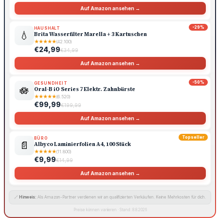
Auf Amazon ansehen →
-29%
HAUSHALT
💧
Brita Wasserfilter Marella + 3 Kartuschen
★
★
★
★
★
(42.100)
€24,99
€34,99
Auf Amazon ansehen →
-50%
GESUNDHEIT
🪷
Oral-B iO Series 7 Elektr. Zahnbürste
★
★
★
★
★
(6.520)
€99,99
€199,99
Auf Amazon ansehen →
Topseller
BÜRO
📄
Albyco Laminierfolien A4, 100 Stück
★
★
★
★
★
(11.800)
€9,99
€14,99
Auf Amazon ansehen →
🔗
Hinweis:
Als Amazon-Partner verdienen wir an qualifizierten Verkäufen. Keine Mehrkosten für dich.
Preise können variieren · Stand: 8.8.2026