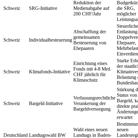
Reduktion der
Budgetkür
Schweiz
SRG-Initiative
Medienabgabe auf
die SRG,
200 CHF/Jahr
möglicher
Leistungs
Steuerlich
Abschaffung der
Entlastung
gemeinsamen
Doppelver
Schweiz
Individualbesteuerung
Besteuerung von
Ehepaare,
Ehepaaren
Mehrbelast
Einverdien
Starke Er
Einrichtung eines
der staatli
Fonds mit 4-8 Mrd.
Schweiz
Klimafonds-Initiative
Klimainves
CHF jährlich für
Belastung 
Klimaschutz
Bundeshau
Stärkung d
Status von
Verfassungsrechtliche
Bargeld, 
Schweiz
Bargeld-Initiative
Verankerung der
direkte pra
Bargeldversorgung
Änderung
erwartet
Bestimmun
Wahl eines neuen
neuen
Deutschland
Landtagswahl BW
Landtags in Baden-
Landesregi